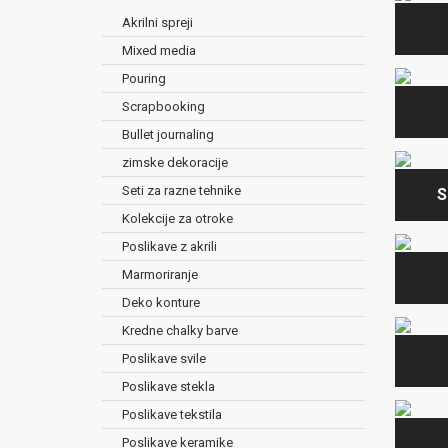
Akrilni spreji
Mixed media
Pouring
Scrapbooking
Bullet journaling
zimske dekoracije
Seti za razne tehnike
S
Kolekcije za otroke
Poslikave z akrili
Marmoriranje
Deko konture
Kredne chalky barve
Poslikave svile
Poslikave stekla
Poslikave tekstila
Poslikave keramike