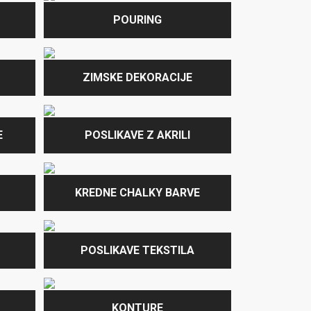
POURING
ZIMSKE DEKORACIJE
E
POSLIKAVE Z AKRILI
KREDNE CHALKY BARVE
POSLIKAVE TEKSTILA
KONTURE