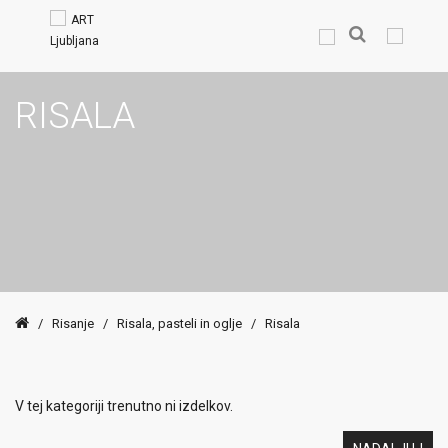
RISALA
/
Risanje
/
Risala, pasteli in oglje
/
Risala
V tej kategoriji trenutno ni izdelkov.