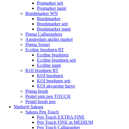
Promarker seti
Promarker papir
Brushmarker WN
Brushmarker
Brushmarker seti
Brushmarker papir
Pigma Calligraphers
Amsterdam akrilni marker
Pigma Sensei
Ecoline brushpen RT
Ecoline brushpen
Ecoline brushpen seti
Ecoline papir
KOI brushpen RT
KOI brushpen
KOI brushpen seti
KOI akvarelne barve
Pigma brush
Pentel sign pen TOUCH
Pentel brush pen
Markerji Sakura
Sakura Pen Touch
Pen Touch EXTRA FINE
Pen Touch FINE in MEDIUM
Pen Touch Calligrapher