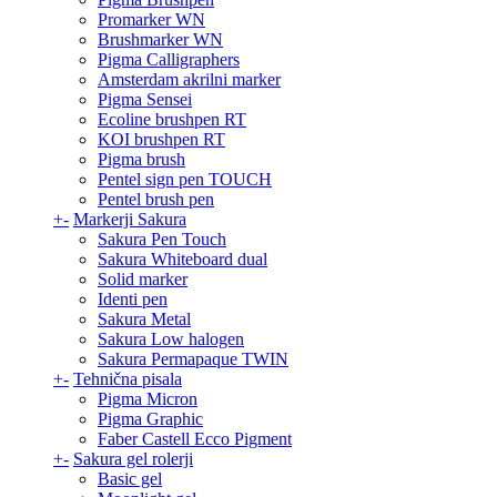
Promarker WN
Brushmarker WN
Pigma Calligraphers
Amsterdam akrilni marker
Pigma Sensei
Ecoline brushpen RT
KOI brushpen RT
Pigma brush
Pentel sign pen TOUCH
Pentel brush pen
+
-
Markerji Sakura
Sakura Pen Touch
Sakura Whiteboard dual
Solid marker
Identi pen
Sakura Metal
Sakura Low halogen
Sakura Permapaque TWIN
+
-
Tehnična pisala
Pigma Micron
Pigma Graphic
Faber Castell Ecco Pigment
+
-
Sakura gel rolerji
Basic gel