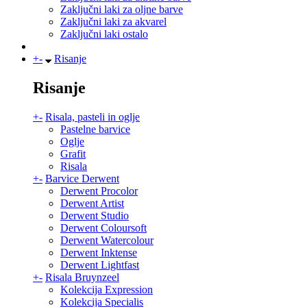
Zaključni laki za oljne barve
Zaključni laki za akvarel
Zaključni laki ostalo
+
-
Risanje
Risanje
+
-
Risala, pasteli in oglje
Pastelne barvice
Oglje
Grafit
Risala
+
-
Barvice Derwent
Derwent Procolor
Derwent Artist
Derwent Studio
Derwent Coloursoft
Derwent Watercolour
Derwent Inktense
Derwent Lightfast
+
-
Risala Bruynzeel
Kolekcija Expression
Kolekcija Specialis