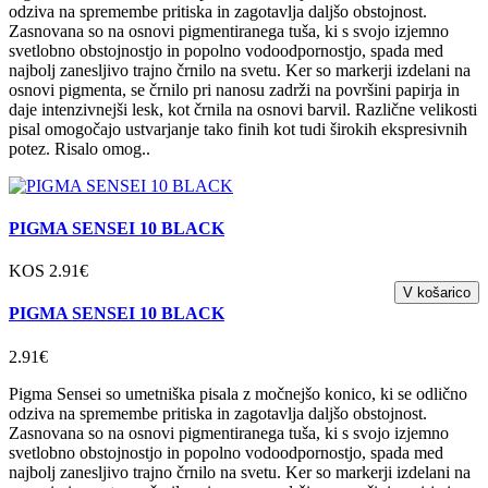
odziva na spremembe pritiska in zagotavlja daljšo obstojnost.
Zasnovana so na osnovi pigmentiranega tuša, ki s svojo izjemno
svetlobno obstojnostjo in popolno vodoodpornostjo, spada med
najbolj zanesljivo trajno črnilo na svetu. Ker so markerji izdelani na
osnovi pigmenta, se črnilo pri nanosu zadrži na površini papirja in
daje intenzivnejši lesk, kot črnila na osnovi barvil. Različne velikosti
pisal omogočajo ustvarjanje tako finih kot tudi širokih ekspresivnih
potez. Risalo omog..
PIGMA SENSEI 10 BLACK
KOS 2.91€
PIGMA SENSEI 10 BLACK
2.91€
Pigma Sensei so umetniška pisala z močnejšo konico, ki se odlično
odziva na spremembe pritiska in zagotavlja daljšo obstojnost.
Zasnovana so na osnovi pigmentiranega tuša, ki s svojo izjemno
svetlobno obstojnostjo in popolno vodoodpornostjo, spada med
najbolj zanesljivo trajno črnilo na svetu. Ker so markerji izdelani na