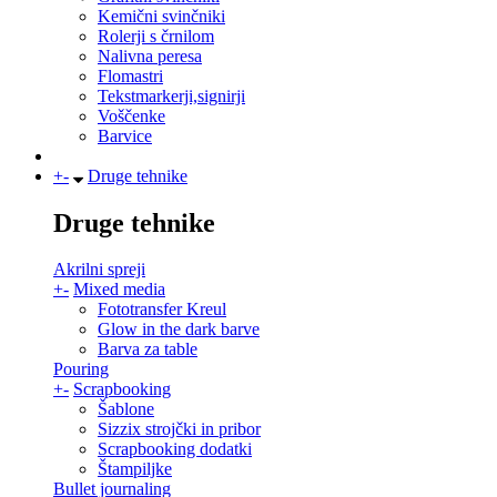
Kemični svinčniki
Rolerji s črnilom
Nalivna peresa
Flomastri
Tekstmarkerji,signirji
Voščenke
Barvice
+
-
Druge tehnike
Druge tehnike
Akrilni spreji
+
-
Mixed media
Fototransfer Kreul
Glow in the dark barve
Barva za table
Pouring
+
-
Scrapbooking
Šablone
Sizzix strojčki in pribor
Scrapbooking dodatki
Štampiljke
Bullet journaling