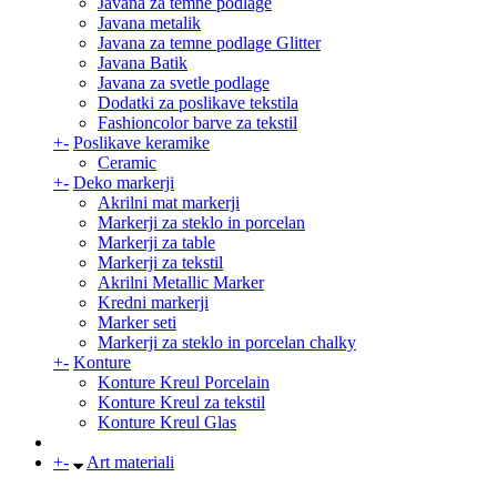
Javana za temne podlage
Javana metalik
Javana za temne podlage Glitter
Javana Batik
Javana za svetle podlage
Dodatki za poslikave tekstila
Fashioncolor barve za tekstil
+
-
Poslikave keramike
Ceramic
+
-
Deko markerji
Akrilni mat markerji
Markerji za steklo in porcelan
Markerji za table
Markerji za tekstil
Akrilni Metallic Marker
Kredni markerji
Marker seti
Markerji za steklo in porcelan chalky
+
-
Konture
Konture Kreul Porcelain
Konture Kreul za tekstil
Konture Kreul Glas
+
-
Art materiali