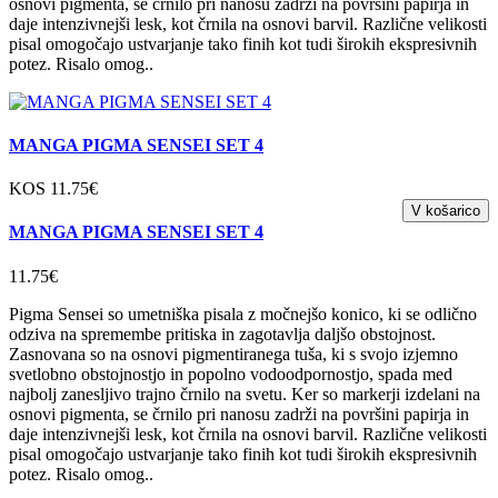
osnovi pigmenta, se črnilo pri nanosu zadrži na površini papirja in
daje intenzivnejši lesk, kot črnila na osnovi barvil. Različne velikosti
pisal omogočajo ustvarjanje tako finih kot tudi širokih ekspresivnih
potez. Risalo omog..
MANGA PIGMA SENSEI SET 4
KOS 11.75€
MANGA PIGMA SENSEI SET 4
11.75€
Pigma Sensei so umetniška pisala z močnejšo konico, ki se odlično
odziva na spremembe pritiska in zagotavlja daljšo obstojnost.
Zasnovana so na osnovi pigmentiranega tuša, ki s svojo izjemno
svetlobno obstojnostjo in popolno vodoodpornostjo, spada med
najbolj zanesljivo trajno črnilo na svetu. Ker so markerji izdelani na
osnovi pigmenta, se črnilo pri nanosu zadrži na površini papirja in
daje intenzivnejši lesk, kot črnila na osnovi barvil. Različne velikosti
pisal omogočajo ustvarjanje tako finih kot tudi širokih ekspresivnih
potez. Risalo omog..