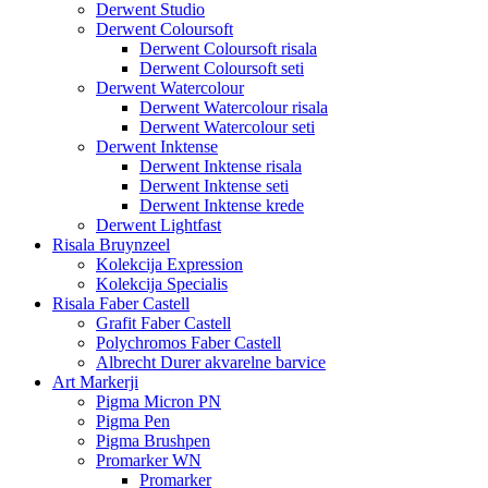
Derwent Studio
Derwent Coloursoft
Derwent Coloursoft risala
Derwent Coloursoft seti
Derwent Watercolour
Derwent Watercolour risala
Derwent Watercolour seti
Derwent Inktense
Derwent Inktense risala
Derwent Inktense seti
Derwent Inktense krede
Derwent Lightfast
Risala Bruynzeel
Kolekcija Expression
Kolekcija Specialis
Risala Faber Castell
Grafit Faber Castell
Polychromos Faber Castell
Albrecht Durer akvarelne barvice
Art Markerji
Pigma Micron PN
Pigma Pen
Pigma Brushpen
Promarker WN
Promarker