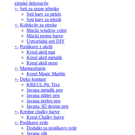
zimske dekoracije
+
-
Seti za razne tehnike
Seti barv za steklo
Seti barv za tekstil
+
-
Kolekcije za otroke
Mucki window color
Mucki prstne barve
Ustvarjalni seti DIY
+
-
Poslikave z akrili
Kreul akril mat
Kreul akril metalik
Kreul akril neon
+
-
Marmoriranje
Kreul Magic Marble
+
-
Deko konture
KREUL Pic Tixx
Javana metalik pen
Javana glitter pen
Javana perlen pen
Javana 3D design pen
+
-
Kredne chalky barve
Kreul Chalky barve
+
-
Poslikave svile
Dodatki za poslikavo svile
Javana silk