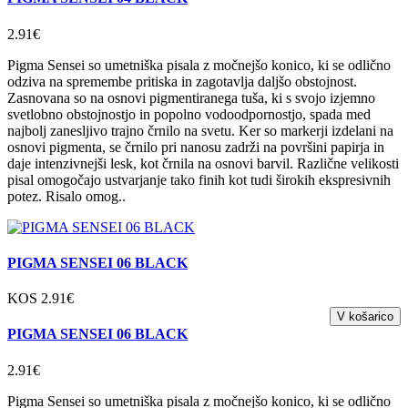
2.91€
Pigma Sensei so umetniška pisala z močnejšo konico, ki se odlično
odziva na spremembe pritiska in zagotavlja daljšo obstojnost.
Zasnovana so na osnovi pigmentiranega tuša, ki s svojo izjemno
svetlobno obstojnostjo in popolno vodoodpornostjo, spada med
najbolj zanesljivo trajno črnilo na svetu. Ker so markerji izdelani na
osnovi pigmenta, se črnilo pri nanosu zadrži na površini papirja in
daje intenzivnejši lesk, kot črnila na osnovi barvil. Različne velikosti
pisal omogočajo ustvarjanje tako finih kot tudi širokih ekspresivnih
potez. Risalo omog..
PIGMA SENSEI 06 BLACK
KOS 2.91€
PIGMA SENSEI 06 BLACK
2.91€
Pigma Sensei so umetniška pisala z močnejšo konico, ki se odlično