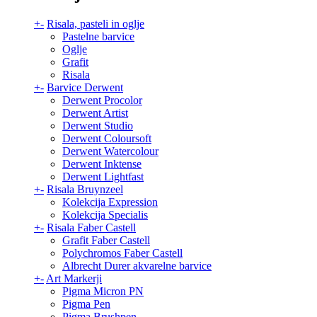
+
-
Risala, pasteli in oglje
Pastelne barvice
Oglje
Grafit
Risala
+
-
Barvice Derwent
Derwent Procolor
Derwent Artist
Derwent Studio
Derwent Coloursoft
Derwent Watercolour
Derwent Inktense
Derwent Lightfast
+
-
Risala Bruynzeel
Kolekcija Expression
Kolekcija Specialis
+
-
Risala Faber Castell
Grafit Faber Castell
Polychromos Faber Castell
Albrecht Durer akvarelne barvice
+
-
Art Markerji
Pigma Micron PN
Pigma Pen
Pigma Brushpen