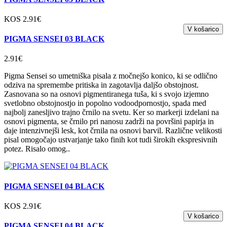
KOS 2.91€
PIGMA SENSEI 03 BLACK
2.91€
Pigma Sensei so umetniška pisala z močnejšo konico, ki se odlično
odziva na spremembe pritiska in zagotavlja daljšo obstojnost.
Zasnovana so na osnovi pigmentiranega tuša, ki s svojo izjemno
svetlobno obstojnostjo in popolno vodoodpornostjo, spada med
najbolj zanesljivo trajno črnilo na svetu. Ker so markerji izdelani na
osnovi pigmenta, se črnilo pri nanosu zadrži na površini papirja in
daje intenzivnejši lesk, kot črnila na osnovi barvil. Različne velikosti
pisal omogočajo ustvarjanje tako finih kot tudi širokih ekspresivnih
potez. Risalo omog..
PIGMA SENSEI 04 BLACK
KOS 2.91€
PIGMA SENSEI 04 BLACK