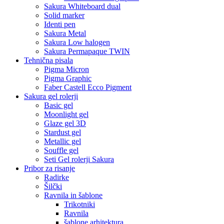
Sakura Whiteboard dual
Solid marker
Identi pen
Sakura Metal
Sakura Low halogen
Sakura Permapaque TWIN
Tehnična pisala
Pigma Micron
Pigma Graphic
Faber Castell Ecco Pigment
Sakura gel rolerji
Basic gel
Moonlight gel
Glaze gel 3D
Stardust gel
Metallic gel
Souffle gel
Seti Gel rolerji Sakura
Pribor za risanje
Radirke
Šilčki
Ravnila in šablone
Trikotniki
Ravnila
šablone arhitektura