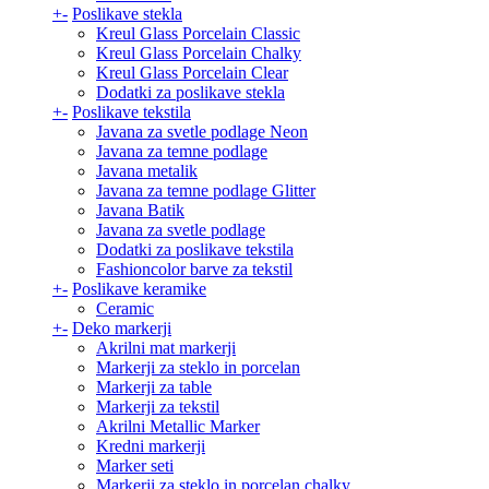
+
-
Poslikave stekla
Kreul Glass Porcelain Classic
Kreul Glass Porcelain Chalky
Kreul Glass Porcelain Clear
Dodatki za poslikave stekla
+
-
Poslikave tekstila
Javana za svetle podlage Neon
Javana za temne podlage
Javana metalik
Javana za temne podlage Glitter
Javana Batik
Javana za svetle podlage
Dodatki za poslikave tekstila
Fashioncolor barve za tekstil
+
-
Poslikave keramike
Ceramic
+
-
Deko markerji
Akrilni mat markerji
Markerji za steklo in porcelan
Markerji za table
Markerji za tekstil
Akrilni Metallic Marker
Kredni markerji
Marker seti
Markerji za steklo in porcelan chalky