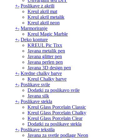
Ustvarjalni seti DIY
+
-
Poslikave z akrili
Kreul akril mat
Kreul akril metalik
Kreul akril neon
+
-
Marmoriranje
Kreul Magic Marble
+
-
Deko konture
KREUL Pic Tixx
Javana metalik pen
Javana glitter pen
Javana perlen pen
Javana 3D design pen
+
-
Kredne chalky barve
Kreul Chalky barve
+
-
Poslikave svile
Dodatki za poslikavo svile
Javana silk
+
-
Poslikave stekla
Kreul Glass Porcelain Classic
Kreul Glass Porcelain Chalky
Kreul Glass Porcelain Clear
Dodatki za poslikave stekla
+
-
Poslikave tekstila
Javana za svetle podlage Neon