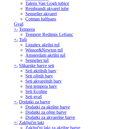
Talens Van Gogh tubice
Rembrandt akvarel tube
Sennelier akvarel
Cotman halfpans
Gvaš
+
-
Tempera
Tempere Redimix Lefranc
+
-
Tuši
Liquitex akrilni tuš
Winsor&Newton tuš
Amsterdam akrilni tuš
Sennelier tuš
+
-
Slikarske barve seti
Seti akrilnih barv
Seti oljnih barv
Seti akvarelnih barv
Seti tempera barv
Seti Ecoline
Seti gvaš
+
-
Dodatki za barve
Dodatki za akrilne barve
Dodatki za oljne barve
Dodatki za akvarelne barve
+
-
Zaključni laki
Zaključni laki za akrilne barve