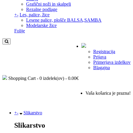
Grafični noži in skalpeli
Rezalne podlage
+
-
Les, palice, žice
Lesene palice, plošče BALSA,SAMBA
Modelarske žice
Folije
Registracija
Prijava
Primerjava izdelkov
Blagajna
Shopping Cart -
0 izdelek(ov) - 0.00€
Vaša košarica je prazna!
+
-
Slikarstvo
Slikarstvo