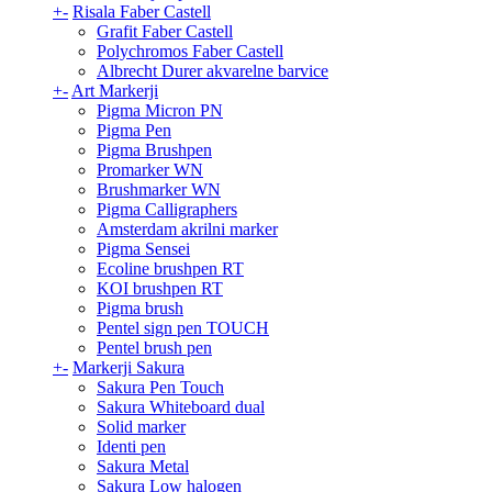
+
-
Risala Faber Castell
Grafit Faber Castell
Polychromos Faber Castell
Albrecht Durer akvarelne barvice
+
-
Art Markerji
Pigma Micron PN
Pigma Pen
Pigma Brushpen
Promarker WN
Brushmarker WN
Pigma Calligraphers
Amsterdam akrilni marker
Pigma Sensei
Ecoline brushpen RT
KOI brushpen RT
Pigma brush
Pentel sign pen TOUCH
Pentel brush pen
+
-
Markerji Sakura
Sakura Pen Touch
Sakura Whiteboard dual
Solid marker
Identi pen
Sakura Metal
Sakura Low halogen