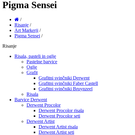
Pigma Sensei
/
Risanje
/
Art Markerji
/
Pigma Sensei
/
Risanje
Risala, pasteli in oglje
Pastelne barvice
Oglje
Grafit
Grafitni svinčniki Derwent
Grafitni svinčniki Faber Castell
Grafitni svinčniki Bruynzeel
Risala
Barvice Derwent
Derwent Procolor
Derwent Procolor risala
Derwent Procolor seti
Derwent Artist
Derwent Artist risala
Derwent Artist seti