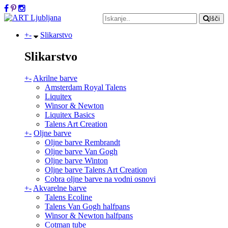
Išči
+
-
Slikarstvo
Slikarstvo
+
-
Akrilne barve
Amsterdam Royal Talens
Liquitex
Winsor & Newton
Liquitex Basics
Talens Art Creation
+
-
Oljne barve
Oljne barve Rembrandt
Oljne barve Van Gogh
Oljne barve Winton
Oljne barve Talens Art Creation
Cobra oljne barve na vodni osnovi
+
-
Akvarelne barve
Talens Ecoline
Talens Van Gogh halfpans
Winsor & Newton halfpans
Cotman tube