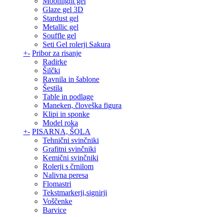
Moonlight gel
Glaze gel 3D
Stardust gel
Metallic gel
Souffle gel
Seti Gel rolerji Sakura
+
-
Pribor za risanje
Radirke
Šilčki
Ravnila in šablone
Šestila
Table in podlage
Maneken, človeška figura
Klipi in sponke
Model roka
+
-
PISARNA, ŠOLA
Tehnični svinčniki
Grafitni svinčniki
Kemični svinčniki
Rolerji s črnilom
Nalivna peresa
Flomastri
Tekstmarkerji,signirji
Voščenke
Barvice