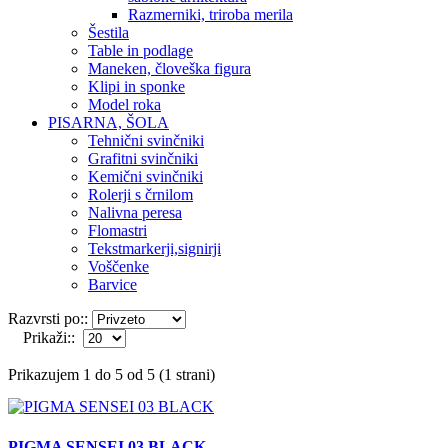
Razmerniki, triroba merila
Šestila
Table in podlage
Maneken, človeška figura
Klipi in sponke
Model roka
PISARNA, ŠOLA
Tehnični svinčniki
Grafitni svinčniki
Kemični svinčniki
Rolerji s črnilom
Nalivna peresa
Flomastri
Tekstmarkerji,signirji
Voščenke
Barvice
Razvrsti po::
Prikaži::
Prikazujem 1 do 5 od 5 (1 strani)
PIGMA SENSEI 03 BLACK