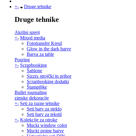
+
-
Druge tehnike
Druge tehnike
Akrilni spreji
+
-
Mixed media
Fototransfer Kreul
Glow in the dark barve
Barva za table
Pouring
+
-
Scrapbooking
Šablone
Sizzix strojčki in pribor
Scrapbooking dodatki
Štampiljke
Bullet journaling
zimske dekoracije
+
-
Seti za razne tehnike
Seti barv za steklo
Seti barv za tekstil
+
-
Kolekcije za otroke
Mucki window color
Mucki prstne barve