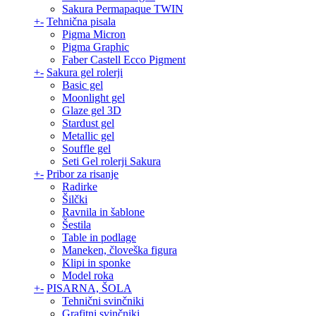
Sakura Permapaque TWIN
+
-
Tehnična pisala
Pigma Micron
Pigma Graphic
Faber Castell Ecco Pigment
+
-
Sakura gel rolerji
Basic gel
Moonlight gel
Glaze gel 3D
Stardust gel
Metallic gel
Souffle gel
Seti Gel rolerji Sakura
+
-
Pribor za risanje
Radirke
Šilčki
Ravnila in šablone
Šestila
Table in podlage
Maneken, človeška figura
Klipi in sponke
Model roka
+
-
PISARNA, ŠOLA
Tehnični svinčniki
Grafitni svinčniki