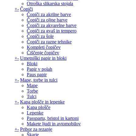
Otroška slikarska stojala
+
-
Čopiči
Čopiči za akrilne barve
Čopiči za oljne barve
Čopiči za akvarelne barve
Čopiči za gvaš in tempero
Čopiči za šole
Čopiči za razne tehnike
Kompleti čopičev
Čiščenje čopičev
+
-
Umetniški papir in bloki
Bloki
Papir v polah
Paus papir
+
-
Mape, torbe in tulci
Mape
Torbe
Tulci
+
-
Kapa plošče in lepenke
Kapa plošče
Lepenke
Passpartu, bristol in kartoni
Makete ljudi in avtomobilov
+
-
Pribor za rezanje
Škarje