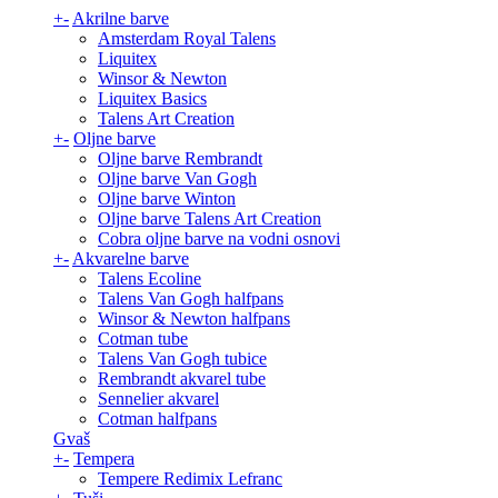
+
-
Akrilne barve
Amsterdam Royal Talens
Liquitex
Winsor & Newton
Liquitex Basics
Talens Art Creation
+
-
Oljne barve
Oljne barve Rembrandt
Oljne barve Van Gogh
Oljne barve Winton
Oljne barve Talens Art Creation
Cobra oljne barve na vodni osnovi
+
-
Akvarelne barve
Talens Ecoline
Talens Van Gogh halfpans
Winsor & Newton halfpans
Cotman tube
Talens Van Gogh tubice
Rembrandt akvarel tube
Sennelier akvarel
Cotman halfpans
Gvaš
+
-
Tempera
Tempere Redimix Lefranc