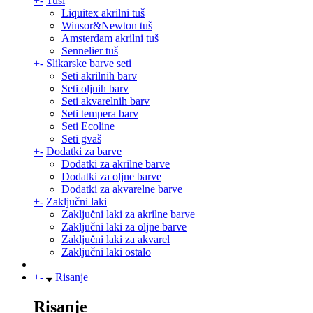
+
-
Tuši
Liquitex akrilni tuš
Winsor&Newton tuš
Amsterdam akrilni tuš
Sennelier tuš
+
-
Slikarske barve seti
Seti akrilnih barv
Seti oljnih barv
Seti akvarelnih barv
Seti tempera barv
Seti Ecoline
Seti gvaš
+
-
Dodatki za barve
Dodatki za akrilne barve
Dodatki za oljne barve
Dodatki za akvarelne barve
+
-
Zaključni laki
Zaključni laki za akrilne barve
Zaključni laki za oljne barve
Zaključni laki za akvarel
Zaključni laki ostalo
+
-
Risanje
Risanje