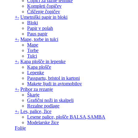
Čopiči za razne tehnike
Kompleti čopičev
Čiščenje čopičev
+
-
Umetniški papir in bloki
Bloki
Papir v polah
Paus papir
+
-
Mape, torbe in tulci
Mape
Torbe
Tulci
+
-
Kapa plošče in lepenke
Kapa plošče
Lepenke
Passpartu, bristol in kartoni
Makete ljudi in avtomobilov
+
-
Pribor za rezanje
Škarje
Grafični noži in skalpeli
Rezalne podlage
+
-
Les, palice, žice
Lesene palice, plošče BALSA,SAMBA
Modelarske žice
Folije