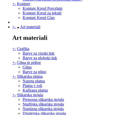
+
-
Konture
Konture Kreul Porcelain
Konture Kreul za tekstil
Konture Kreul Glas
+
-
Art materiali
Art materiali
+
-
Grafika
Barve za visoki tisk
Barve za globoki tisk
+
-
Glina in pribor
Glina
Barve za glino
+
-
Slikarska platna
Napeta platna
Platna v roli
Kaširana platna
+
-
Slikarska stojala
Prenosna slikarska stojala
Studijska slikarska stojala
Namizna slikarska stojala
Displejska slikarska stojala