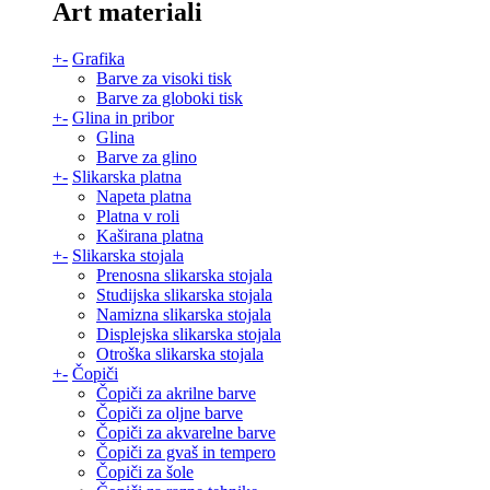
Art materiali
+
-
Grafika
Barve za visoki tisk
Barve za globoki tisk
+
-
Glina in pribor
Glina
Barve za glino
+
-
Slikarska platna
Napeta platna
Platna v roli
Kaširana platna
+
-
Slikarska stojala
Prenosna slikarska stojala
Studijska slikarska stojala
Namizna slikarska stojala
Displejska slikarska stojala
Otroška slikarska stojala
+
-
Čopiči
Čopiči za akrilne barve
Čopiči za oljne barve
Čopiči za akvarelne barve
Čopiči za gvaš in tempero
Čopiči za šole