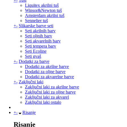
+
-
Tuši
Liquitex akrilni tuš
Winsor&Newton tuš
Amsterdam akrilni tuš
Sennelier tuš
+
-
Slikarske barve seti
Seti akrilnih barv
Seti oljnih barv
Seti akvarelnih barv
Seti tempera barv
Seti Ecoline
Seti gvaš
+
-
Dodatki za barve
Dodatki za akrilne barve
Dodatki za oljne barve
Dodatki za akvarelne barve
+
-
Zaključni laki
Zaključni laki za akrilne barve
Zaključni laki za oljne barve
Zaključni laki za akvarel
Zaključni laki ostalo
+
-
Risanje
Risanje