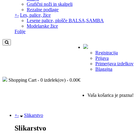
Grafični noži in skalpeli
Rezalne podlage
+
-
Les, palice, žice
Lesene palice, plošče BALSA,SAMBA
Modelarske žice
Folije
Registracija
Prijava
Primerjava izdelkov
Blagajna
Shopping Cart -
0 izdelek(ov) - 0.00€
Vaša košarica je prazna!
+
-
Slikarstvo
Slikarstvo