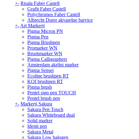
+
-
Risala Faber Castell
Grafit Faber Castell
Polychromos Faber Castell
Albrecht Durer akvarelne barvice
+
-
Art Markerji
Pigma Micron PN
Pigma Pen
Pigma Brushpen
Promarker WN
Brushmarker WN
Pigma Calligraphers
Amsterdam akrilni marker
Pigma Sensei
Ecoline brushpen RT
KOI brushpen RT
Pigma brush
Pentel sign pen TOUCH
Pentel brush pen
+
-
Markerji Sakura
Sakura Pen Touch
Sakura Whiteboard dual
Solid marker
Identi pen
Sakura Metal
Sakura Low halogen