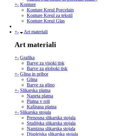
+
-
Konture
Konture Kreul Porcelain
Konture Kreul za tekstil
Konture Kreul Glas
+
-
Art materiali
Art materiali
+
-
Grafika
Barve za visoki tisk
Barve za globoki tisk
+
-
Glina in pribor
Glina
Barve za glino
+
-
Slikarska platna
Napeta platna
Platna v roli
Kaširana platna
+
-
Slikarska stojala
Prenosna slikarska stojala
Studijska slikarska stojala
Namizna slikarska stojala
Displejska slikarska stojala