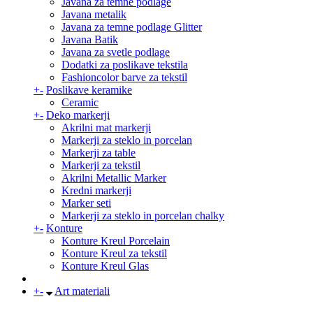
Javana za temne podlage
Javana metalik
Javana za temne podlage Glitter
Javana Batik
Javana za svetle podlage
Dodatki za poslikave tekstila
Fashioncolor barve za tekstil
+
-
Poslikave keramike
Ceramic
+
-
Deko markerji
Akrilni mat markerji
Markerji za steklo in porcelan
Markerji za table
Markerji za tekstil
Akrilni Metallic Marker
Kredni markerji
Marker seti
Markerji za steklo in porcelan chalky
+
-
Konture
Konture Kreul Porcelain
Konture Kreul za tekstil
Konture Kreul Glas
+
-
Art materiali