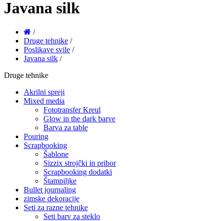
Javana silk
/
Druge tehnike
/
Poslikave svile
/
Javana silk
/
Druge tehnike
Akrilni spreji
Mixed media
Fototransfer Kreul
Glow in the dark barve
Barva za table
Pouring
Scrapbooking
Šablone
Sizzix strojčki in pribor
Scrapbooking dodatki
Štampiljke
Bullet journaling
zimske dekoracije
Seti za razne tehnike
Seti barv za steklo