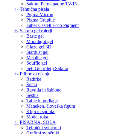
Sakura Permapaque TWIN
+
-
Tehnična pisala
Pigma Micron
Pigma Graphic
Faber Castell Ecco Pigment
+
-
Sakura gel rolerji
Basic gel
Moonlight gel
Glaze gel 3D
Stardust gel
Metallic gel
Souffle gel
Seti Gel rolerji Sakura
+
-
Pribor za risanje
Radirke
Šilčki
Ravnila in šablone
Šestila
Table in podlage
Maneken, človeška figura
Klipi in sponke
Model roka
+
-
PISARNA, ŠOLA
Tehnični svinčniki
Grafitni svinčniki