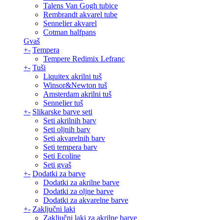
Talens Van Gogh tubice
Rembrandt akvarel tube
Sennelier akvarel
Cotman halfpans
Gvaš
+
-
Tempera
Tempere Redimix Lefranc
+
-
Tuši
Liquitex akrilni tuš
Winsor&Newton tuš
Amsterdam akrilni tuš
Sennelier tuš
+
-
Slikarske barve seti
Seti akrilnih barv
Seti oljnih barv
Seti akvarelnih barv
Seti tempera barv
Seti Ecoline
Seti gvaš
+
-
Dodatki za barve
Dodatki za akrilne barve
Dodatki za oljne barve
Dodatki za akvarelne barve
+
-
Zaključni laki
Zaključni laki za akrilne barve