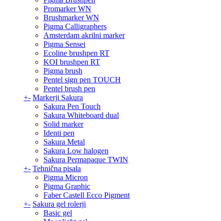
Promarker WN
Brushmarker WN
Pigma Calligraphers
Amsterdam akrilni marker
Pigma Sensei
Ecoline brushpen RT
KOI brushpen RT
Pigma brush
Pentel sign pen TOUCH
Pentel brush pen
+
-
Markerji Sakura
Sakura Pen Touch
Sakura Whiteboard dual
Solid marker
Identi pen
Sakura Metal
Sakura Low halogen
Sakura Permapaque TWIN
+
-
Tehnična pisala
Pigma Micron
Pigma Graphic
Faber Castell Ecco Pigment
+
-
Sakura gel rolerji
Basic gel