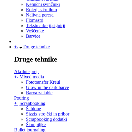
Kemični svinčniki
Rolerji s črnilom
Nalivna peresa
Flomastri
Tekstmarkerji,signirji
Voščenke
Barvice
+
-
Druge tehnike
Druge tehnike
Akrilni spreji
+
-
Mixed media
Fototransfer Kreul
Glow in the dark barve
Barva za table
Pouring
+
-
Scrapbooking
Šablone
Sizzix strojčki in pribor
Scrapbooking dodatki
Štampiljke
Bullet journaling