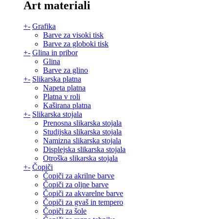
Art materiali
+
-
Grafika
Barve za visoki tisk
Barve za globoki tisk
+
-
Glina in pribor
Glina
Barve za glino
+
-
Slikarska platna
Napeta platna
Platna v roli
Kaširana platna
+
-
Slikarska stojala
Prenosna slikarska stojala
Studijska slikarska stojala
Namizna slikarska stojala
Displejska slikarska stojala
Otroška slikarska stojala
+
-
Čopiči
Čopiči za akrilne barve
Čopiči za oljne barve
Čopiči za akvarelne barve
Čopiči za gvaš in tempero
Čopiči za šole