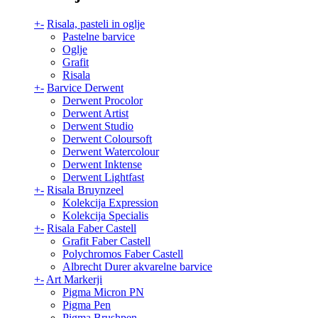
+
-
Risala, pasteli in oglje
Pastelne barvice
Oglje
Grafit
Risala
+
-
Barvice Derwent
Derwent Procolor
Derwent Artist
Derwent Studio
Derwent Coloursoft
Derwent Watercolour
Derwent Inktense
Derwent Lightfast
+
-
Risala Bruynzeel
Kolekcija Expression
Kolekcija Specialis
+
-
Risala Faber Castell
Grafit Faber Castell
Polychromos Faber Castell
Albrecht Durer akvarelne barvice
+
-
Art Markerji
Pigma Micron PN
Pigma Pen
Pigma Brushpen