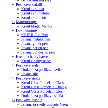
Ustvarjalni seti DIY
+
-
Poslikave z akrili
Kreul akril mat
Kreul akril metalik
Kreul akril neon
+
-
Marmoriranje
Kreul Magic Marble
+
-
Deko konture
KREUL Pic Tixx
Javana metalik pen
Javana glitter pen
Javana perlen pen
Javana 3D design pen
+
-
Kredne chalky barve
Kreul Chalky barve
+
-
Poslikave svile
Dodatki za poslikavo svile
Javana silk
+
-
Poslikave stekla
Kreul Glass Porcelain Classic
Kreul Glass Porcelain Chalky
Kreul Glass Porcelain Clear
Dodatki za poslikave stekla
+
-
Poslikave tekstila
Javana za svetle podlage Neon