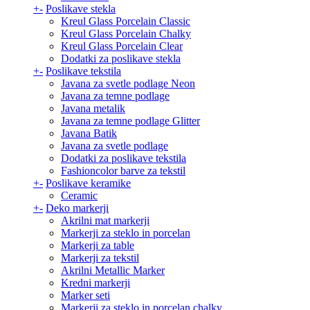
+
-
Poslikave stekla
Kreul Glass Porcelain Classic
Kreul Glass Porcelain Chalky
Kreul Glass Porcelain Clear
Dodatki za poslikave stekla
+
-
Poslikave tekstila
Javana za svetle podlage Neon
Javana za temne podlage
Javana metalik
Javana za temne podlage Glitter
Javana Batik
Javana za svetle podlage
Dodatki za poslikave tekstila
Fashioncolor barve za tekstil
+
-
Poslikave keramike
Ceramic
+
-
Deko markerji
Akrilni mat markerji
Markerji za steklo in porcelan
Markerji za table
Markerji za tekstil
Akrilni Metallic Marker
Kredni markerji
Marker seti
Markerji za steklo in porcelan chalky