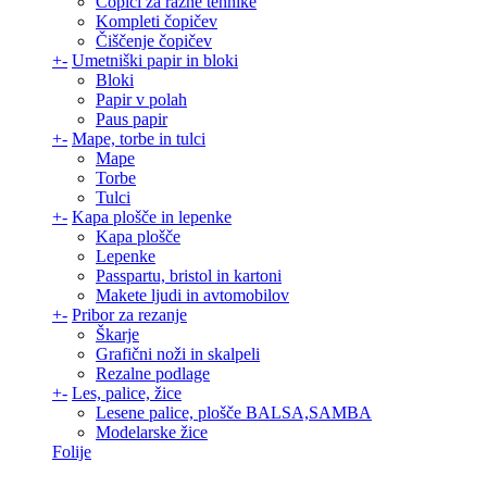
Čopiči za razne tehnike
Kompleti čopičev
Čiščenje čopičev
+
-
Umetniški papir in bloki
Bloki
Papir v polah
Paus papir
+
-
Mape, torbe in tulci
Mape
Torbe
Tulci
+
-
Kapa plošče in lepenke
Kapa plošče
Lepenke
Passpartu, bristol in kartoni
Makete ljudi in avtomobilov
+
-
Pribor za rezanje
Škarje
Grafični noži in skalpeli
Rezalne podlage
+
-
Les, palice, žice
Lesene palice, plošče BALSA,SAMBA
Modelarske žice
Folije