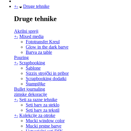
+
-
Druge tehnike
Druge tehnike
Akrilni spreji
+
-
Mixed media
Fototransfer Kreul
Glow in the dark barve
Barva za table
Pouring
+
-
Scrapbooking
Šablone
Sizzix strojčki in pribor
Scrapbooking dodatki
Štampiljke
Bullet journaling
zimske dekoracije
+
-
Seti za razne tehnike
Seti barv za steklo
Seti barv za tekstil
+
-
Kolekcije za otroke
Mucki window color
Mucki prstne barve