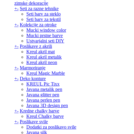
zimske dekoracije
+
-
Seti za razne tehnike
Seti barv za steklo
Seti barv za tekstil
+
-
Kolekcije za otroke
Mucki window color
Mucki prstne barve
Ustvarjalni seti DIY
+
-
Poslikave z akrili
Kreul akril mat
Kreul akril metalik
Kreul akril neon
+
-
Marmoriranje
Kreul Magic Marble
+
-
Deko konture
KREUL Pic Tixx
Javana metalik pen
Javana glitter pen
Javana perlen pen
Javana 3D design pen
+
-
Kredne chalky barve
Kreul Chalky barve
+
-
Poslikave svile
Dodatki za poslikavo svile
Javana silk