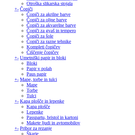
Otroška slikarska stojala
+
-
Čopiči
Čopiči za akrilne barve
Čopiči za oljne barve
Čopiči za akvarelne barve
Čopiči za gvaš in tempero
Čopiči za šole
Čopiči za razne tehnike
Kompleti čopičev
Čiščenje čopičev
+
-
Umetniški papir in bloki
Bloki
Papir v polah
Paus papir
+
-
Mape, torbe in tulci
Mape
Torbe
Tulci
+
-
Kapa plošče in lepenke
Kapa plošče
Lepenke
Passpartu, bristol in kartoni
Makete ljudi in avtomobilov
+
-
Pribor za rezanje
Škarje