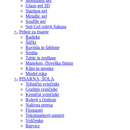
Moonlight gel
Glaze gel 3D
Stardust gel
Metallic gel
Souffle gel
Seti Gel rolerji Sakura
+
-
Pribor za risanje
Radirke
Šilčki
Ravnila in šablone
Šestila
Table in podlage
Maneken, človeška figura
Klipi in sponke
Model roka
+
-
PISARNA, ŠOLA
Tehnični svinčniki
Grafitni svinčniki
Kemični svinčniki
Rolerji s črnilom
Nalivna peresa
Flomastri
Tekstmarkerji,signirji
Voščenke
Barvice