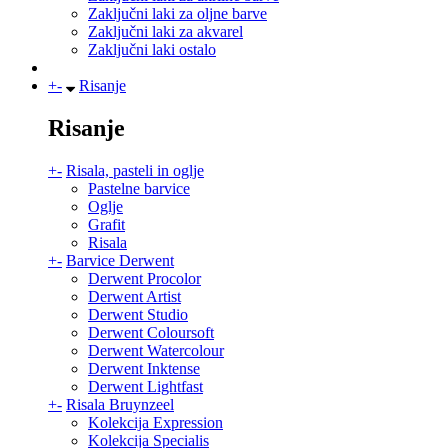
Zaključni laki za oljne barve
Zaključni laki za akvarel
Zaključni laki ostalo
+
-
Risanje
Risanje
+
-
Risala, pasteli in oglje
Pastelne barvice
Oglje
Grafit
Risala
+
-
Barvice Derwent
Derwent Procolor
Derwent Artist
Derwent Studio
Derwent Coloursoft
Derwent Watercolour
Derwent Inktense
Derwent Lightfast
+
-
Risala Bruynzeel
Kolekcija Expression
Kolekcija Specialis