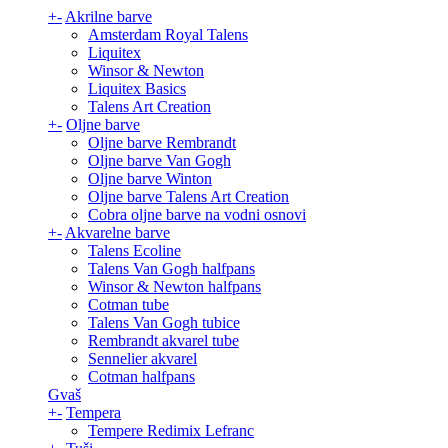
+
-
Akrilne barve
Amsterdam Royal Talens
Liquitex
Winsor & Newton
Liquitex Basics
Talens Art Creation
+
-
Oljne barve
Oljne barve Rembrandt
Oljne barve Van Gogh
Oljne barve Winton
Oljne barve Talens Art Creation
Cobra oljne barve na vodni osnovi
+
-
Akvarelne barve
Talens Ecoline
Talens Van Gogh halfpans
Winsor & Newton halfpans
Cotman tube
Talens Van Gogh tubice
Rembrandt akvarel tube
Sennelier akvarel
Cotman halfpans
Gvaš
+
-
Tempera
Tempere Redimix Lefranc