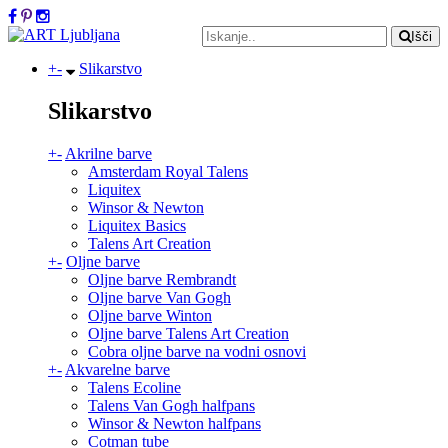
Išči
+
-
Slikarstvo
Slikarstvo
+
-
Akrilne barve
Amsterdam Royal Talens
Liquitex
Winsor & Newton
Liquitex Basics
Talens Art Creation
+
-
Oljne barve
Oljne barve Rembrandt
Oljne barve Van Gogh
Oljne barve Winton
Oljne barve Talens Art Creation
Cobra oljne barve na vodni osnovi
+
-
Akvarelne barve
Talens Ecoline
Talens Van Gogh halfpans
Winsor & Newton halfpans
Cotman tube