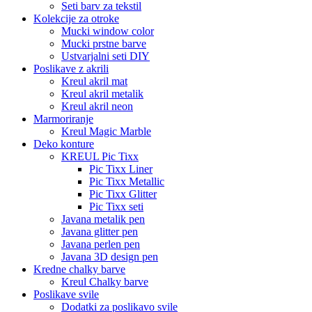
Seti barv za tekstil
Kolekcije za otroke
Mucki window color
Mucki prstne barve
Ustvarjalni seti DIY
Poslikave z akrili
Kreul akril mat
Kreul akril metalik
Kreul akril neon
Marmoriranje
Kreul Magic Marble
Deko konture
KREUL Pic Tixx
Pic Tixx Liner
Pic Tixx Metallic
Pic Tixx Glitter
Pic Tixx seti
Javana metalik pen
Javana glitter pen
Javana perlen pen
Javana 3D design pen
Kredne chalky barve
Kreul Chalky barve
Poslikave svile
Dodatki za poslikavo svile