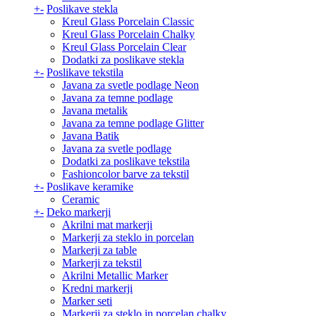
+
-
Poslikave stekla
Kreul Glass Porcelain Classic
Kreul Glass Porcelain Chalky
Kreul Glass Porcelain Clear
Dodatki za poslikave stekla
+
-
Poslikave tekstila
Javana za svetle podlage Neon
Javana za temne podlage
Javana metalik
Javana za temne podlage Glitter
Javana Batik
Javana za svetle podlage
Dodatki za poslikave tekstila
Fashioncolor barve za tekstil
+
-
Poslikave keramike
Ceramic
+
-
Deko markerji
Akrilni mat markerji
Markerji za steklo in porcelan
Markerji za table
Markerji za tekstil
Akrilni Metallic Marker
Kredni markerji
Marker seti
Markerji za steklo in porcelan chalky