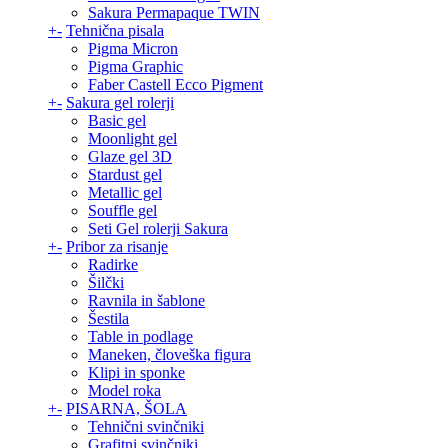
Sakura Permapaque TWIN
+
-
Tehnična pisala
Pigma Micron
Pigma Graphic
Faber Castell Ecco Pigment
+
-
Sakura gel rolerji
Basic gel
Moonlight gel
Glaze gel 3D
Stardust gel
Metallic gel
Souffle gel
Seti Gel rolerji Sakura
+
-
Pribor za risanje
Radirke
Šilčki
Ravnila in šablone
Šestila
Table in podlage
Maneken, človeška figura
Klipi in sponke
Model roka
+
-
PISARNA, ŠOLA
Tehnični svinčniki
Grafitni svinčniki