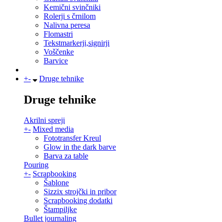
Kemični svinčniki
Rolerji s črnilom
Nalivna peresa
Flomastri
Tekstmarkerji,signirji
Voščenke
Barvice
+
-
Druge tehnike
Druge tehnike
Akrilni spreji
+
-
Mixed media
Fototransfer Kreul
Glow in the dark barve
Barva za table
Pouring
+
-
Scrapbooking
Šablone
Sizzix strojčki in pribor
Scrapbooking dodatki
Štampiljke
Bullet journaling