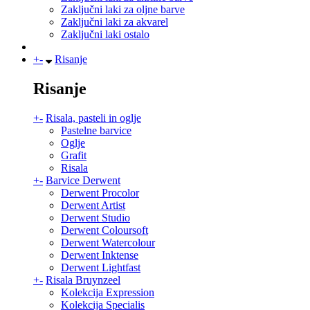
Zaključni laki za oljne barve
Zaključni laki za akvarel
Zaključni laki ostalo
+
-
Risanje
Risanje
+
-
Risala, pasteli in oglje
Pastelne barvice
Oglje
Grafit
Risala
+
-
Barvice Derwent
Derwent Procolor
Derwent Artist
Derwent Studio
Derwent Coloursoft
Derwent Watercolour
Derwent Inktense
Derwent Lightfast
+
-
Risala Bruynzeel
Kolekcija Expression
Kolekcija Specialis