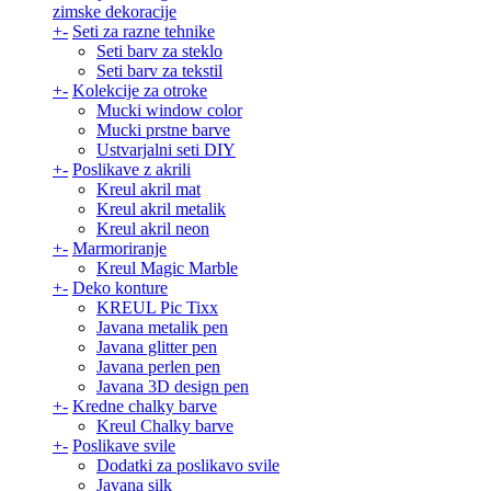
zimske dekoracije
+
-
Seti za razne tehnike
Seti barv za steklo
Seti barv za tekstil
+
-
Kolekcije za otroke
Mucki window color
Mucki prstne barve
Ustvarjalni seti DIY
+
-
Poslikave z akrili
Kreul akril mat
Kreul akril metalik
Kreul akril neon
+
-
Marmoriranje
Kreul Magic Marble
+
-
Deko konture
KREUL Pic Tixx
Javana metalik pen
Javana glitter pen
Javana perlen pen
Javana 3D design pen
+
-
Kredne chalky barve
Kreul Chalky barve
+
-
Poslikave svile
Dodatki za poslikavo svile
Javana silk