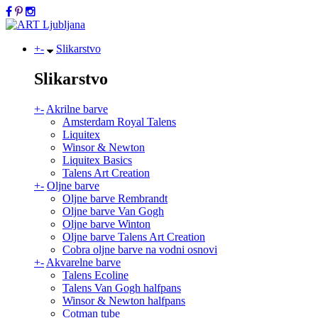
+
-
Slikarstvo
Slikarstvo
+
-
Akrilne barve
Amsterdam Royal Talens
Liquitex
Winsor & Newton
Liquitex Basics
Talens Art Creation
+
-
Oljne barve
Oljne barve Rembrandt
Oljne barve Van Gogh
Oljne barve Winton
Oljne barve Talens Art Creation
Cobra oljne barve na vodni osnovi
+
-
Akvarelne barve
Talens Ecoline
Talens Van Gogh halfpans
Winsor & Newton halfpans
Cotman tube