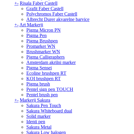
+
-
Risala Faber Castell
Grafit Faber Castell
Polychromos Faber Castell
Albrecht Durer akvarelne barvice
+
-
Art Markerji
Pigma Micron PN
Pigma Pen
Pigma Brushpen
Promarker WN
Brushmarker WN
Pigma Calligraphers
Amsterdam akrilni marker
Pigma Sensei
Ecoline brushpen RT
KOI brushpen RT
Pigma brush
Pentel sign pen TOUCH
Pentel brush pen
+
-
Markerji Sakura
Sakura Pen Touch
Sakura Whiteboard dual
Solid marker
Identi pen
Sakura Metal
Sakura Low halogen