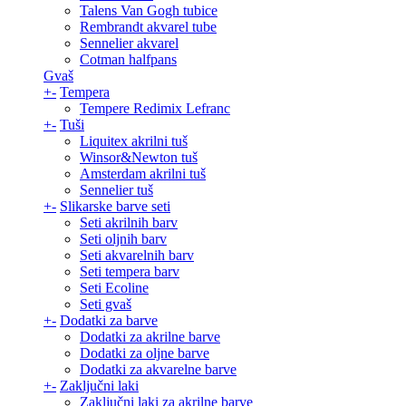
Talens Van Gogh tubice
Rembrandt akvarel tube
Sennelier akvarel
Cotman halfpans
Gvaš
+
-
Tempera
Tempere Redimix Lefranc
+
-
Tuši
Liquitex akrilni tuš
Winsor&Newton tuš
Amsterdam akrilni tuš
Sennelier tuš
+
-
Slikarske barve seti
Seti akrilnih barv
Seti oljnih barv
Seti akvarelnih barv
Seti tempera barv
Seti Ecoline
Seti gvaš
+
-
Dodatki za barve
Dodatki za akrilne barve
Dodatki za oljne barve
Dodatki za akvarelne barve
+
-
Zaključni laki
Zaključni laki za akrilne barve