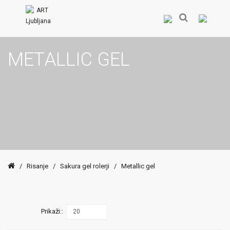
METALLIC GEL
/
Risanje
/
Sakura gel rolerji
/
Metallic gel
Prikaži::