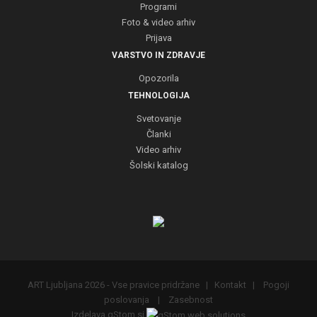
Programi
Foto & video arhiv
Prijava
VARSTVO IN ZDRAVJE
Opozorila
TEHNOLOGIJA
Svetovanje
Članki
Video arhiv
Šolski katalog
ART Ljubljana 2026 - Vse pravice pridržane |
Kontakt
|
Pogoji
poslovanja
|
Zasebnost
Izdelava qStom.si