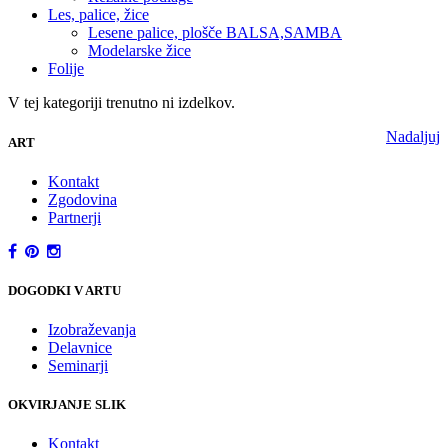
Les, palice, žice
Lesene palice, plošče BALSA,SAMBA
Modelarske žice
Folije
V tej kategoriji trenutno ni izdelkov.
Nadaljuj
ART
Kontakt
Zgodovina
Partnerji
DOGODKI V ARTU
Izobraževanja
Delavnice
Seminarji
OKVIRJANJE SLIK
Kontakt