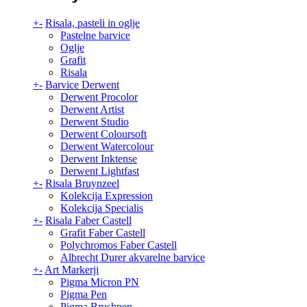
+
-
Risala, pasteli in oglje
Pastelne barvice
Oglje
Grafit
Risala
+
-
Barvice Derwent
Derwent Procolor
Derwent Artist
Derwent Studio
Derwent Coloursoft
Derwent Watercolour
Derwent Inktense
Derwent Lightfast
+
-
Risala Bruynzeel
Kolekcija Expression
Kolekcija Specialis
+
-
Risala Faber Castell
Grafit Faber Castell
Polychromos Faber Castell
Albrecht Durer akvarelne barvice
+
-
Art Markerji
Pigma Micron PN
Pigma Pen
Pigma Brushpen