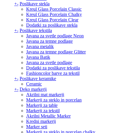
+
-
Poslikave stekla
Kreul Glass Porcelain Classic
Kreul Glass Porcelain Chalky
Kreul Glass Porcelain Clear
Dodatki za poslikave stekla
+
-
Poslikave tekstila
Javana za svetle podlage Neon
Javana za temne podlage
Javana metalik
Javana za temne podlage Glitter
Javana Batik
Javana za svetle podlage
Dodatki za poslikave tekstila
Fashioncolor barve za tekstil
+
-
Poslikave keramike
Ceramic
+
-
Deko markerji
Akrilni mat markerji
Markerji za steklo in porcelan
Markerji za table
Markerji za tekstil
Akrilni Metallic Marker
Kredni markerji
Marker seti
Markerji za steklo in porcelan chalky