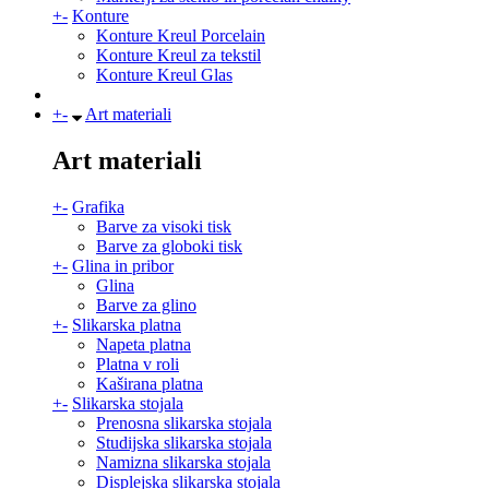
+
-
Konture
Konture Kreul Porcelain
Konture Kreul za tekstil
Konture Kreul Glas
+
-
Art materiali
Art materiali
+
-
Grafika
Barve za visoki tisk
Barve za globoki tisk
+
-
Glina in pribor
Glina
Barve za glino
+
-
Slikarska platna
Napeta platna
Platna v roli
Kaširana platna
+
-
Slikarska stojala
Prenosna slikarska stojala
Studijska slikarska stojala
Namizna slikarska stojala
Displejska slikarska stojala