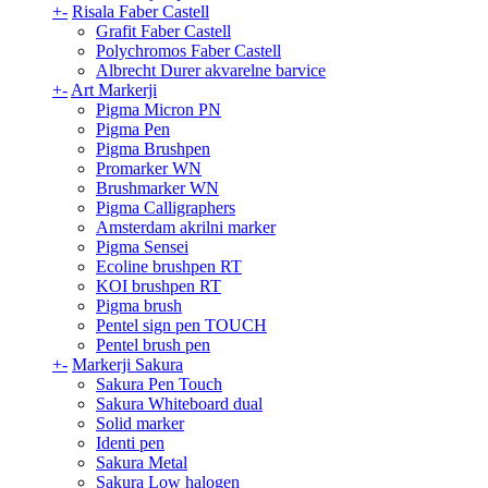
+
-
Risala Faber Castell
Grafit Faber Castell
Polychromos Faber Castell
Albrecht Durer akvarelne barvice
+
-
Art Markerji
Pigma Micron PN
Pigma Pen
Pigma Brushpen
Promarker WN
Brushmarker WN
Pigma Calligraphers
Amsterdam akrilni marker
Pigma Sensei
Ecoline brushpen RT
KOI brushpen RT
Pigma brush
Pentel sign pen TOUCH
Pentel brush pen
+
-
Markerji Sakura
Sakura Pen Touch
Sakura Whiteboard dual
Solid marker
Identi pen
Sakura Metal
Sakura Low halogen