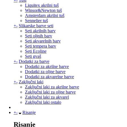
+
-
Tuši
Liquitex akrilni tuš
Winsor&Newton tuš
Amsterdam akrilni tuš
Sennelier tuš
+
-
Slikarske barve seti
Seti akrilnih barv
Seti oljnih barv
Seti akvarelnih barv
Seti tempera barv
Seti Ecoline
Seti gvaš
+
-
Dodatki za barve
Dodatki za akrilne barve
Dodatki za oljne barve
Dodatki za akvarelne barve
+
-
Zaključni laki
Zaključni laki za akrilne barve
Zaključni laki za oljne barve
Zaključni laki za akvarel
Zaključni laki ostalo
+
-
Risanje
Risanje