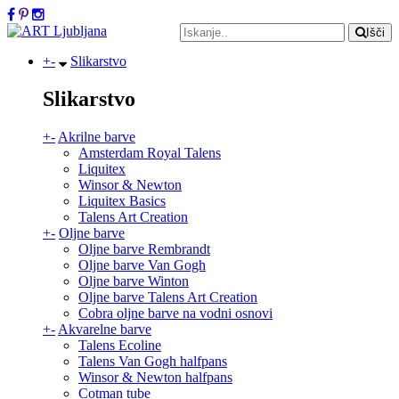
Išči
+
-
Slikarstvo
Slikarstvo
+
-
Akrilne barve
Amsterdam Royal Talens
Liquitex
Winsor & Newton
Liquitex Basics
Talens Art Creation
+
-
Oljne barve
Oljne barve Rembrandt
Oljne barve Van Gogh
Oljne barve Winton
Oljne barve Talens Art Creation
Cobra oljne barve na vodni osnovi
+
-
Akvarelne barve
Talens Ecoline
Talens Van Gogh halfpans
Winsor & Newton halfpans
Cotman tube