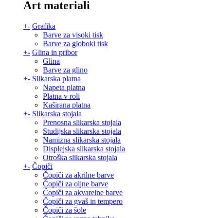
Art materiali
+
-
Grafika
Barve za visoki tisk
Barve za globoki tisk
+
-
Glina in pribor
Glina
Barve za glino
+
-
Slikarska platna
Napeta platna
Platna v roli
Kaširana platna
+
-
Slikarska stojala
Prenosna slikarska stojala
Studijska slikarska stojala
Namizna slikarska stojala
Displejska slikarska stojala
Otroška slikarska stojala
+
-
Čopiči
Čopiči za akrilne barve
Čopiči za oljne barve
Čopiči za akvarelne barve
Čopiči za gvaš in tempero
Čopiči za šole