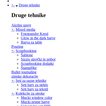
+
-
Druge tehnike
Druge tehnike
Akrilni spreji
+
-
Mixed media
Fototransfer Kreul
Glow in the dark barve
Barva za table
Pouring
+
-
Scrapbooking
Šablone
Sizzix strojčki in pribor
Scrapbooking dodatki
Štampiljke
Bullet journaling
zimske dekoracije
+
-
Seti za razne tehnike
Seti barv za steklo
Seti barv za tekstil
+
-
Kolekcije za otroke
Mucki window color
Mucki prstne barve