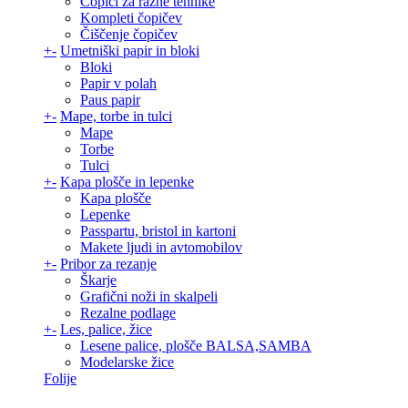
Čopiči za razne tehnike
Kompleti čopičev
Čiščenje čopičev
+
-
Umetniški papir in bloki
Bloki
Papir v polah
Paus papir
+
-
Mape, torbe in tulci
Mape
Torbe
Tulci
+
-
Kapa plošče in lepenke
Kapa plošče
Lepenke
Passpartu, bristol in kartoni
Makete ljudi in avtomobilov
+
-
Pribor za rezanje
Škarje
Grafični noži in skalpeli
Rezalne podlage
+
-
Les, palice, žice
Lesene palice, plošče BALSA,SAMBA
Modelarske žice
Folije