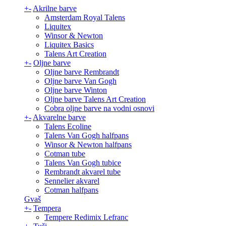
+
-
Akrilne barve
Amsterdam Royal Talens
Liquitex
Winsor & Newton
Liquitex Basics
Talens Art Creation
+
-
Oljne barve
Oljne barve Rembrandt
Oljne barve Van Gogh
Oljne barve Winton
Oljne barve Talens Art Creation
Cobra oljne barve na vodni osnovi
+
-
Akvarelne barve
Talens Ecoline
Talens Van Gogh halfpans
Winsor & Newton halfpans
Cotman tube
Talens Van Gogh tubice
Rembrandt akvarel tube
Sennelier akvarel
Cotman halfpans
Gvaš
+
-
Tempera
Tempere Redimix Lefranc