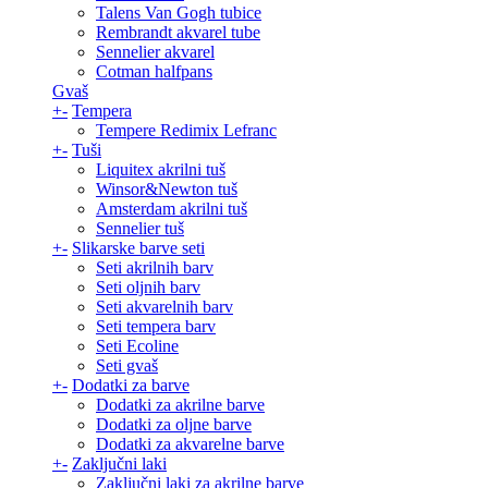
Talens Van Gogh tubice
Rembrandt akvarel tube
Sennelier akvarel
Cotman halfpans
Gvaš
+
-
Tempera
Tempere Redimix Lefranc
+
-
Tuši
Liquitex akrilni tuš
Winsor&Newton tuš
Amsterdam akrilni tuš
Sennelier tuš
+
-
Slikarske barve seti
Seti akrilnih barv
Seti oljnih barv
Seti akvarelnih barv
Seti tempera barv
Seti Ecoline
Seti gvaš
+
-
Dodatki za barve
Dodatki za akrilne barve
Dodatki za oljne barve
Dodatki za akvarelne barve
+
-
Zaključni laki
Zaključni laki za akrilne barve