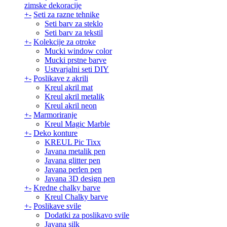
zimske dekoracije
+
-
Seti za razne tehnike
Seti barv za steklo
Seti barv za tekstil
+
-
Kolekcije za otroke
Mucki window color
Mucki prstne barve
Ustvarjalni seti DIY
+
-
Poslikave z akrili
Kreul akril mat
Kreul akril metalik
Kreul akril neon
+
-
Marmoriranje
Kreul Magic Marble
+
-
Deko konture
KREUL Pic Tixx
Javana metalik pen
Javana glitter pen
Javana perlen pen
Javana 3D design pen
+
-
Kredne chalky barve
Kreul Chalky barve
+
-
Poslikave svile
Dodatki za poslikavo svile
Javana silk