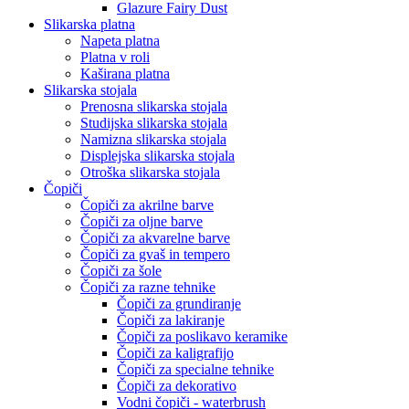
Glazure Fairy Dust
Slikarska platna
Napeta platna
Platna v roli
Kaširana platna
Slikarska stojala
Prenosna slikarska stojala
Studijska slikarska stojala
Namizna slikarska stojala
Displejska slikarska stojala
Otroška slikarska stojala
Čopiči
Čopiči za akrilne barve
Čopiči za oljne barve
Čopiči za akvarelne barve
Čopiči za gvaš in tempero
Čopiči za šole
Čopiči za razne tehnike
Čopiči za grundiranje
Čopiči za lakiranje
Čopiči za poslikavo keramike
Čopiči za kaligrafijo
Čopiči za specialne tehnike
Čopiči za dekorativo
Vodni čopiči - waterbrush