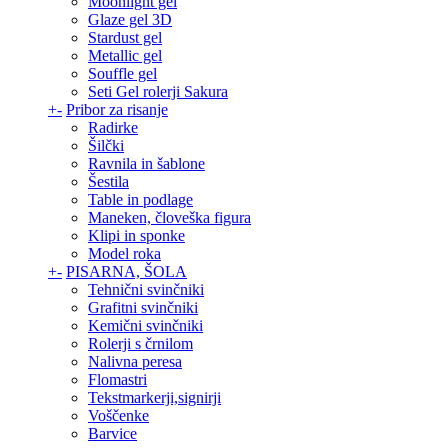
Moonlight gel
Glaze gel 3D
Stardust gel
Metallic gel
Souffle gel
Seti Gel rolerji Sakura
+
-
Pribor za risanje
Radirke
Šilčki
Ravnila in šablone
Šestila
Table in podlage
Maneken, človeška figura
Klipi in sponke
Model roka
+
-
PISARNA, ŠOLA
Tehnični svinčniki
Grafitni svinčniki
Kemični svinčniki
Rolerji s črnilom
Nalivna peresa
Flomastri
Tekstmarkerji,signirji
Voščenke
Barvice