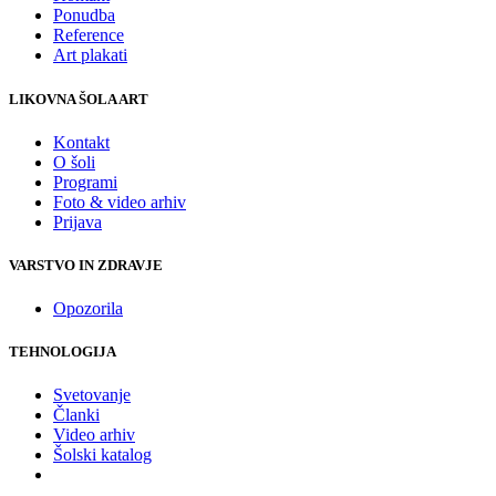
Ponudba
Reference
Art plakati
LIKOVNA ŠOLA ART
Kontakt
O šoli
Programi
Foto & video arhiv
Prijava
VARSTVO IN ZDRAVJE
Opozorila
TEHNOLOGIJA
Svetovanje
Članki
Video arhiv
Šolski katalog