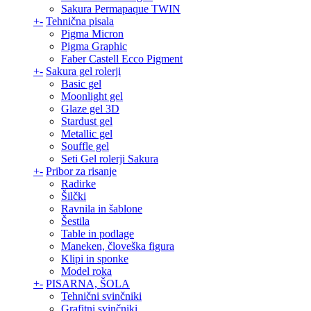
Sakura Permapaque TWIN
+
-
Tehnična pisala
Pigma Micron
Pigma Graphic
Faber Castell Ecco Pigment
+
-
Sakura gel rolerji
Basic gel
Moonlight gel
Glaze gel 3D
Stardust gel
Metallic gel
Souffle gel
Seti Gel rolerji Sakura
+
-
Pribor za risanje
Radirke
Šilčki
Ravnila in šablone
Šestila
Table in podlage
Maneken, človeška figura
Klipi in sponke
Model roka
+
-
PISARNA, ŠOLA
Tehnični svinčniki
Grafitni svinčniki