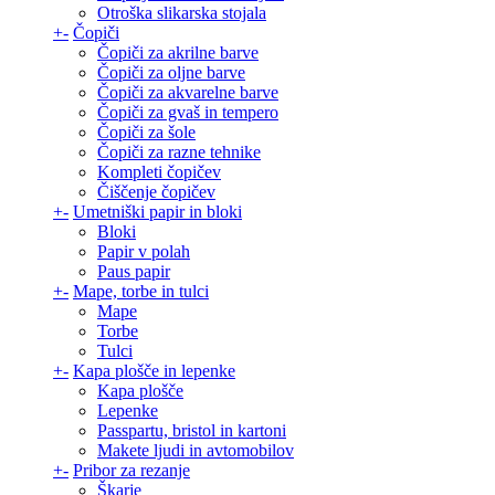
Otroška slikarska stojala
+
-
Čopiči
Čopiči za akrilne barve
Čopiči za oljne barve
Čopiči za akvarelne barve
Čopiči za gvaš in tempero
Čopiči za šole
Čopiči za razne tehnike
Kompleti čopičev
Čiščenje čopičev
+
-
Umetniški papir in bloki
Bloki
Papir v polah
Paus papir
+
-
Mape, torbe in tulci
Mape
Torbe
Tulci
+
-
Kapa plošče in lepenke
Kapa plošče
Lepenke
Passpartu, bristol in kartoni
Makete ljudi in avtomobilov
+
-
Pribor za rezanje
Škarje