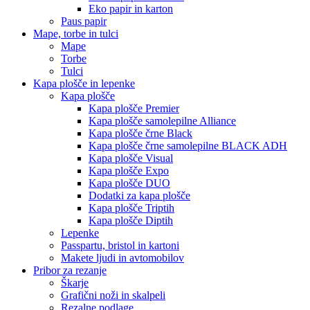
Eko papir in karton
Paus papir
Mape, torbe in tulci
Mape
Torbe
Tulci
Kapa plošče in lepenke
Kapa plošče
Kapa plošče Premier
Kapa plošče samolepilne Alliance
Kapa plošče črne Black
Kapa plošče črne samolepilne BLACK ADH
Kapa plošče Visual
Kapa plošče Expo
Kapa plošče DUO
Dodatki za kapa plošče
Kapa plošče Triptih
Kapa plošče Diptih
Lepenke
Passpartu, bristol in kartoni
Makete ljudi in avtomobilov
Pribor za rezanje
Škarje
Grafični noži in skalpeli
Rezalne podlage