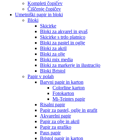
Kompleti čopičev
Čiščenje čopičev
Umetniški papir in bloki
Bloki
Skicirke
Bloki za akvarel in gvaš
Skicirke s trdo platnico
Bloki za pastel in oglje
Bloki za akril
Bloki za olje
Bloki mix media
Bloki za markerje in ilustracijo
Bloki Bristol
Papir v polah
Barvni papir in karton
Colorline karton
Fotokarton
Mi-Teintes papir
Risalni papir
Papir za pastel, oglje in grafit
Akvarelni papir
Papir za olje in akril
Papir za grafiko
Paus papir
Bristol papir in karton