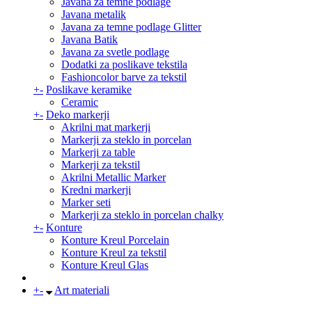
Javana za temne podlage
Javana metalik
Javana za temne podlage Glitter
Javana Batik
Javana za svetle podlage
Dodatki za poslikave tekstila
Fashioncolor barve za tekstil
+
-
Poslikave keramike
Ceramic
+
-
Deko markerji
Akrilni mat markerji
Markerji za steklo in porcelan
Markerji za table
Markerji za tekstil
Akrilni Metallic Marker
Kredni markerji
Marker seti
Markerji za steklo in porcelan chalky
+
-
Konture
Konture Kreul Porcelain
Konture Kreul za tekstil
Konture Kreul Glas
+
-
Art materiali