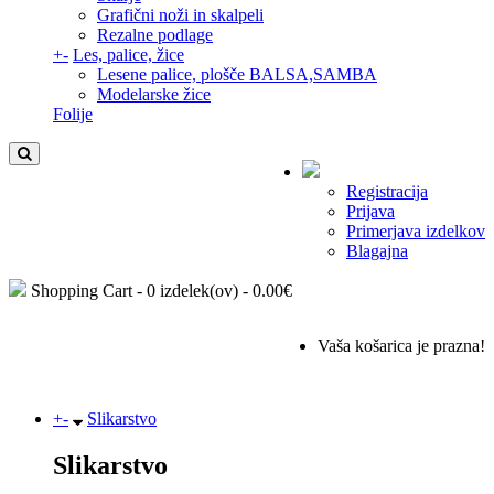
Grafični noži in skalpeli
Rezalne podlage
+
-
Les, palice, žice
Lesene palice, plošče BALSA,SAMBA
Modelarske žice
Folije
Registracija
Prijava
Primerjava izdelkov
Blagajna
Shopping Cart -
0 izdelek(ov) - 0.00€
Vaša košarica je prazna!
+
-
Slikarstvo
Slikarstvo