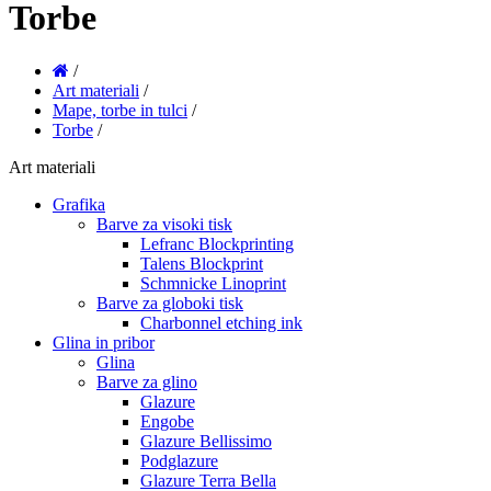
Torbe
/
Art materiali
/
Mape, torbe in tulci
/
Torbe
/
Art materiali
Grafika
Barve za visoki tisk
Lefranc Blockprinting
Talens Blockprint
Schmnicke Linoprint
Barve za globoki tisk
Charbonnel etching ink
Glina in pribor
Glina
Barve za glino
Glazure
Engobe
Glazure Bellissimo
Podglazure
Glazure Terra Bella