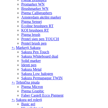
Promarker WN
Brushmarker WN
Pigma Calligraphers
Amsterdam akrilni marker
Pigma Sensei
Ecoline brushpen RT
KOI brushpen RT
Pigma brush
Pentel sign pen TOUCH
Pentel brush pen
+
-
Markerji Sakura
Sakura Pen Touch
Sakura Whiteboard dual
Solid marker
Identi pen
Sakura Metal
Sakura Low halogen
Sakura Permapaque TWIN
+
-
Tehnična pisala
Pigma Micron
Pigma Graphic
Faber Castell Ecco Pigment
+
-
Sakura gel rolerji
Basic gel