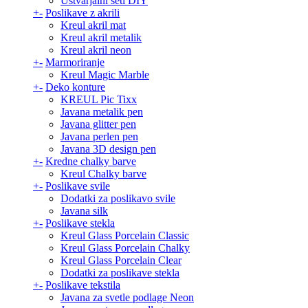
Ustvarjalni seti DIY
+
-
Poslikave z akrili
Kreul akril mat
Kreul akril metalik
Kreul akril neon
+
-
Marmoriranje
Kreul Magic Marble
+
-
Deko konture
KREUL Pic Tixx
Javana metalik pen
Javana glitter pen
Javana perlen pen
Javana 3D design pen
+
-
Kredne chalky barve
Kreul Chalky barve
+
-
Poslikave svile
Dodatki za poslikavo svile
Javana silk
+
-
Poslikave stekla
Kreul Glass Porcelain Classic
Kreul Glass Porcelain Chalky
Kreul Glass Porcelain Clear
Dodatki za poslikave stekla
+
-
Poslikave tekstila
Javana za svetle podlage Neon