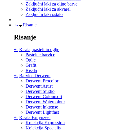
Zaključni laki za oljne barve
Zaključni laki za akvarel
Zaključni laki ostalo
+
-
Risanje
Risanje
+
-
Risala, pasteli in oglje
Pastelne barvice
Oglje
Grafit
Risala
+
-
Barvice Derwent
Derwent Procolor
Derwent Artist
Derwent Studio
Derwent Coloursoft
Derwent Watercolour
Derwent Inktense
Derwent Lightfast
+
-
Risala Bruynzeel
Kolekcija Expression
Kolekcija Specialis