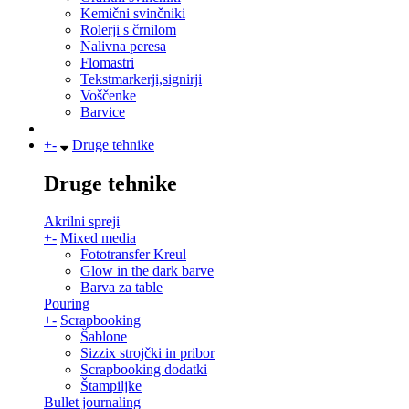
Kemični svinčniki
Rolerji s črnilom
Nalivna peresa
Flomastri
Tekstmarkerji,signirji
Voščenke
Barvice
+
-
Druge tehnike
Druge tehnike
Akrilni spreji
+
-
Mixed media
Fototransfer Kreul
Glow in the dark barve
Barva za table
Pouring
+
-
Scrapbooking
Šablone
Sizzix strojčki in pribor
Scrapbooking dodatki
Štampiljke
Bullet journaling