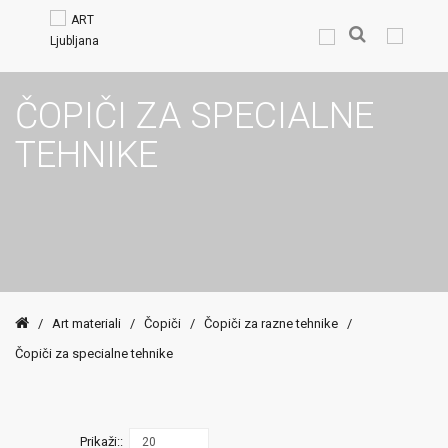
ČOPIČI ZA SPECIALNE
TEHNIKE
/
Art materiali
/
Čopiči
/
Čopiči za razne tehnike
/
Čopiči za specialne tehnike
Prikaži::