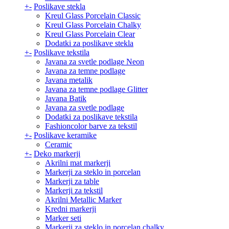
+
-
Poslikave stekla
Kreul Glass Porcelain Classic
Kreul Glass Porcelain Chalky
Kreul Glass Porcelain Clear
Dodatki za poslikave stekla
+
-
Poslikave tekstila
Javana za svetle podlage Neon
Javana za temne podlage
Javana metalik
Javana za temne podlage Glitter
Javana Batik
Javana za svetle podlage
Dodatki za poslikave tekstila
Fashioncolor barve za tekstil
+
-
Poslikave keramike
Ceramic
+
-
Deko markerji
Akrilni mat markerji
Markerji za steklo in porcelan
Markerji za table
Markerji za tekstil
Akrilni Metallic Marker
Kredni markerji
Marker seti
Markerji za steklo in porcelan chalky