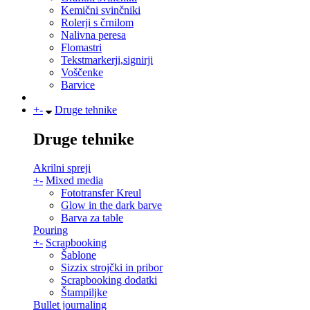
Kemični svinčniki
Rolerji s črnilom
Nalivna peresa
Flomastri
Tekstmarkerji,signirji
Voščenke
Barvice
+
-
Druge tehnike
Druge tehnike
Akrilni spreji
+
-
Mixed media
Fototransfer Kreul
Glow in the dark barve
Barva za table
Pouring
+
-
Scrapbooking
Šablone
Sizzix strojčki in pribor
Scrapbooking dodatki
Štampiljke
Bullet journaling