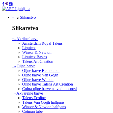
+
-
Slikarstvo
Slikarstvo
+
-
Akrilne barve
Amsterdam Royal Talens
Liquitex
Winsor & Newton
Liquitex Basics
Talens Art Creation
+
-
Oljne barve
Oljne barve Rembrandt
Oljne barve Van Gogh
Oljne barve Winton
Oljne barve Talens Art Creation
Cobra oljne barve na vodni osnovi
+
-
Akvarelne barve
Talens Ecoline
Talens Van Gogh halfpans
Winsor & Newton halfpans
Cotman tube