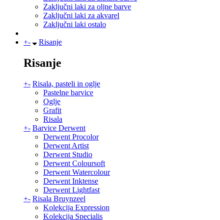
Zaključni laki za oljne barve
Zaključni laki za akvarel
Zaključni laki ostalo
+
-
Risanje
Risanje
+
-
Risala, pasteli in oglje
Pastelne barvice
Oglje
Grafit
Risala
+
-
Barvice Derwent
Derwent Procolor
Derwent Artist
Derwent Studio
Derwent Coloursoft
Derwent Watercolour
Derwent Inktense
Derwent Lightfast
+
-
Risala Bruynzeel
Kolekcija Expression
Kolekcija Specialis