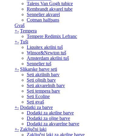
Talens Van Gogh tubice
Rembrandt akvarel tube
Sennelier akvarel
Cotman halfpans
Gvaš
+
-
Tempera
Tempere Redimix Lefranc
+
-
Tuši
Liquitex akrilni tuš
Winsor&Newton tuš
Amsterdam akrilni tuš
Sennelier tuš
+
-
Slikarske barve seti
Seti akrilnih barv
Seti oljnih barv
Seti akvarelnih barv
Seti tempera barv
Seti Ecoline
Seti gvaš
+
-
Dodatki za barve
Dodatki za akrilne barve
Dodatki za oljne barve
Dodatki za akvarelne barve
+
-
Zaključni laki
Zaključni laki za akrilne barve