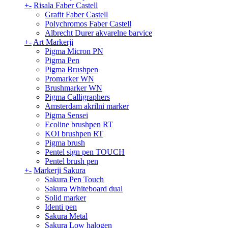
+
-
Risala Faber Castell
Grafit Faber Castell
Polychromos Faber Castell
Albrecht Durer akvarelne barvice
+
-
Art Markerji
Pigma Micron PN
Pigma Pen
Pigma Brushpen
Promarker WN
Brushmarker WN
Pigma Calligraphers
Amsterdam akrilni marker
Pigma Sensei
Ecoline brushpen RT
KOI brushpen RT
Pigma brush
Pentel sign pen TOUCH
Pentel brush pen
+
-
Markerji Sakura
Sakura Pen Touch
Sakura Whiteboard dual
Solid marker
Identi pen
Sakura Metal
Sakura Low halogen