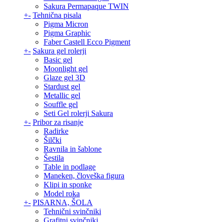
Sakura Permapaque TWIN
+
-
Tehnična pisala
Pigma Micron
Pigma Graphic
Faber Castell Ecco Pigment
+
-
Sakura gel rolerji
Basic gel
Moonlight gel
Glaze gel 3D
Stardust gel
Metallic gel
Souffle gel
Seti Gel rolerji Sakura
+
-
Pribor za risanje
Radirke
Šilčki
Ravnila in šablone
Šestila
Table in podlage
Maneken, človeška figura
Klipi in sponke
Model roka
+
-
PISARNA, ŠOLA
Tehnični svinčniki
Grafitni svinčniki