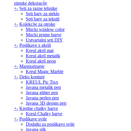
zimske dekoracije
+
-
Seti za razne tehnike
Seti barv za steklo
Seti barv za tekstil
+
-
Kolekcije za otroke
Mucki window color
Mucki prstne barve
Ustvarjalni seti DIY
+
-
Poslikave z akrili
Kreul akril mat
Kreul akril metalik
Kreul akril neon
+
-
Marmoriranje
Kreul Magic Marble
+
-
Deko konture
KREUL Pic Tixx
Javana metalik pen
Javana glitter pen
Javana perlen pen
Javana 3D design pen
+
-
Kredne chalky barve
Kreul Chalky barve
+
-
Poslikave svile
Dodatki za poslikavo svile
Javana silk