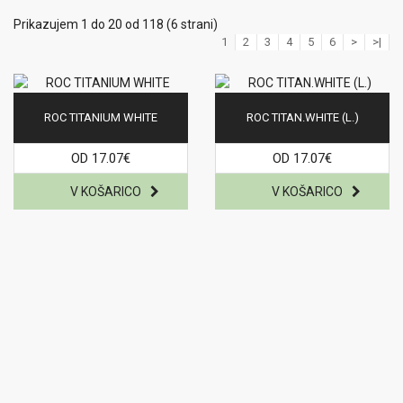
Prikazujem 1 do 20 od 118 (6 strani)
1
2
3
4
5
6
>
>|
ROC TITANIUM WHITE
ROC TITAN.WHITE (L.)
OD 17.07€
OD 17.07€