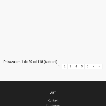
Prikazujem 1 do 20 od 118 (6 strani)
1
2
3
4
5
6
>
>|
ART
Kontakt
Zgodovina