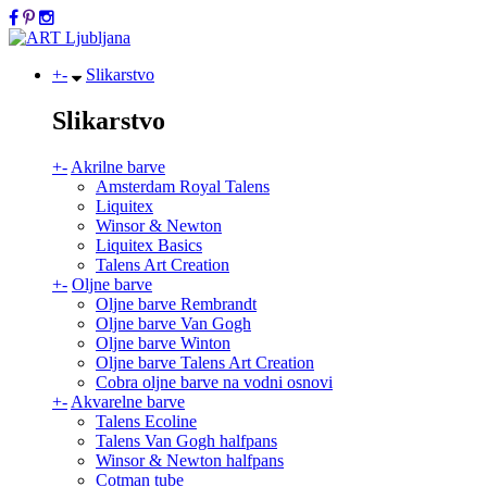
+
-
Slikarstvo
Slikarstvo
+
-
Akrilne barve
Amsterdam Royal Talens
Liquitex
Winsor & Newton
Liquitex Basics
Talens Art Creation
+
-
Oljne barve
Oljne barve Rembrandt
Oljne barve Van Gogh
Oljne barve Winton
Oljne barve Talens Art Creation
Cobra oljne barve na vodni osnovi
+
-
Akvarelne barve
Talens Ecoline
Talens Van Gogh halfpans
Winsor & Newton halfpans
Cotman tube