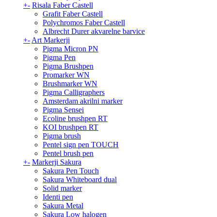
+
-
Risala Faber Castell
Grafit Faber Castell
Polychromos Faber Castell
Albrecht Durer akvarelne barvice
+
-
Art Markerji
Pigma Micron PN
Pigma Pen
Pigma Brushpen
Promarker WN
Brushmarker WN
Pigma Calligraphers
Amsterdam akrilni marker
Pigma Sensei
Ecoline brushpen RT
KOI brushpen RT
Pigma brush
Pentel sign pen TOUCH
Pentel brush pen
+
-
Markerji Sakura
Sakura Pen Touch
Sakura Whiteboard dual
Solid marker
Identi pen
Sakura Metal
Sakura Low halogen