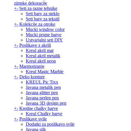
zimske dekoracije
+
-
Seti za razne tehnike
Seti barv za steklo
Seti barv za tekstil
+
-
Kolekcije za otroke
Mucki window color
Mucki prstne barve
Ustvarjalni seti DIY
+
-
Poslikave z akrili
Kreul akril mat
Kreul akril metalik
Kreul akril neon
+
-
Marmoriranje
Kreul Magic Marble
+
-
Deko konture
KREUL Pic Tixx
Javana metalik pen
Javana glitter pen
Javana perlen pen
Javana 3D design pen
+
-
Kredne chalky barve
Kreul Chalky barve
+
-
Poslikave svile
Dodatki za poslikavo svile
Javana silk