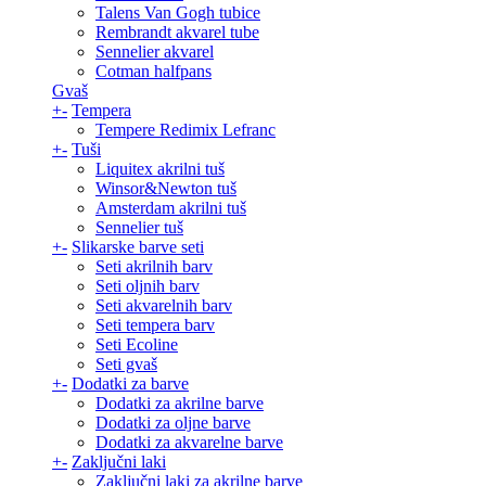
Talens Van Gogh tubice
Rembrandt akvarel tube
Sennelier akvarel
Cotman halfpans
Gvaš
+
-
Tempera
Tempere Redimix Lefranc
+
-
Tuši
Liquitex akrilni tuš
Winsor&Newton tuš
Amsterdam akrilni tuš
Sennelier tuš
+
-
Slikarske barve seti
Seti akrilnih barv
Seti oljnih barv
Seti akvarelnih barv
Seti tempera barv
Seti Ecoline
Seti gvaš
+
-
Dodatki za barve
Dodatki za akrilne barve
Dodatki za oljne barve
Dodatki za akvarelne barve
+
-
Zaključni laki
Zaključni laki za akrilne barve