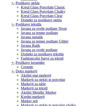
+
-
Poslikave stekla
Kreul Glass Porcelain Classic
Kreul Glass Porcelain Chalky
Kreul Glass Porcelain Clear
Dodatki za poslikave stekla
+
-
Poslikave tekstila
Javana za svetle podlage Neon
Javana za temne podlage
Javana metalik
Javana za temne podlage Glitter
Javana Batik
Javana za svetle podlage
Dodatki za poslikave tekstila
Fashioncolor barve za tekstil
+
-
Poslikave keramike
Ceramic
+
-
Deko markerji
Akrilni mat markerji
Markerji za steklo in porcelan
Markerji za table
Markerji za tekstil
Akrilni Metallic Marker
Kredni markerji
Marker seti
Markerji za steklo in porcelan chalky