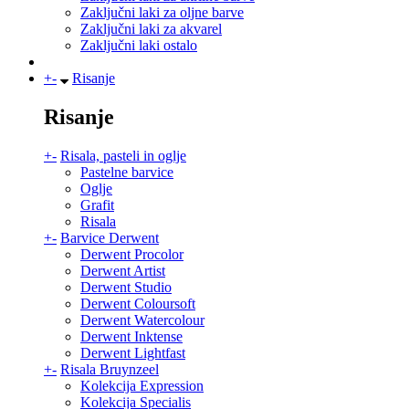
Zaključni laki za oljne barve
Zaključni laki za akvarel
Zaključni laki ostalo
+
-
Risanje
Risanje
+
-
Risala, pasteli in oglje
Pastelne barvice
Oglje
Grafit
Risala
+
-
Barvice Derwent
Derwent Procolor
Derwent Artist
Derwent Studio
Derwent Coloursoft
Derwent Watercolour
Derwent Inktense
Derwent Lightfast
+
-
Risala Bruynzeel
Kolekcija Expression
Kolekcija Specialis