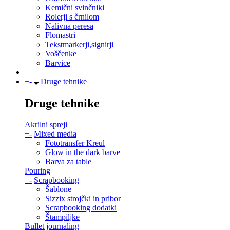
Kemični svinčniki
Rolerji s črnilom
Nalivna peresa
Flomastri
Tekstmarkerji,signirji
Voščenke
Barvice
+
-
Druge tehnike
Druge tehnike
Akrilni spreji
+
-
Mixed media
Fototransfer Kreul
Glow in the dark barve
Barva za table
Pouring
+
-
Scrapbooking
Šablone
Sizzix strojčki in pribor
Scrapbooking dodatki
Štampiljke
Bullet journaling