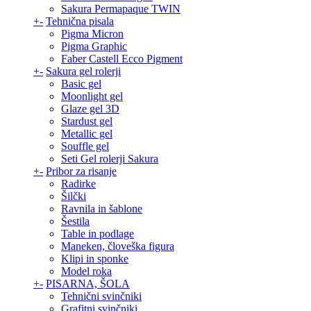
Sakura Permapaque TWIN
+
-
Tehnična pisala
Pigma Micron
Pigma Graphic
Faber Castell Ecco Pigment
+
-
Sakura gel rolerji
Basic gel
Moonlight gel
Glaze gel 3D
Stardust gel
Metallic gel
Souffle gel
Seti Gel rolerji Sakura
+
-
Pribor za risanje
Radirke
Šilčki
Ravnila in šablone
Šestila
Table in podlage
Maneken, človeška figura
Klipi in sponke
Model roka
+
-
PISARNA, ŠOLA
Tehnični svinčniki
Grafitni svinčniki