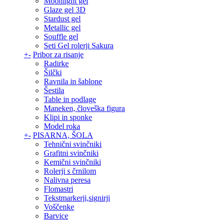
Moonlight gel
Glaze gel 3D
Stardust gel
Metallic gel
Souffle gel
Seti Gel rolerji Sakura
+
-
Pribor za risanje
Radirke
Šilčki
Ravnila in šablone
Šestila
Table in podlage
Maneken, človeška figura
Klipi in sponke
Model roka
+
-
PISARNA, ŠOLA
Tehnični svinčniki
Grafitni svinčniki
Kemični svinčniki
Rolerji s črnilom
Nalivna peresa
Flomastri
Tekstmarkerji,signirji
Voščenke
Barvice