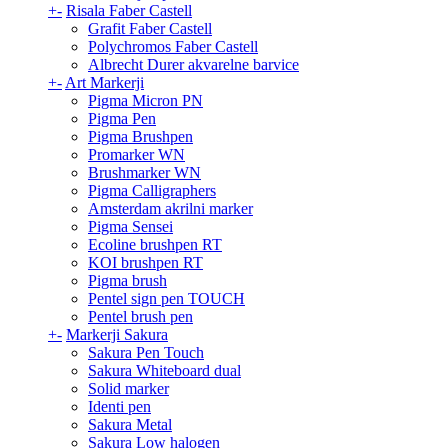
+
-
Risala Faber Castell
Grafit Faber Castell
Polychromos Faber Castell
Albrecht Durer akvarelne barvice
+
-
Art Markerji
Pigma Micron PN
Pigma Pen
Pigma Brushpen
Promarker WN
Brushmarker WN
Pigma Calligraphers
Amsterdam akrilni marker
Pigma Sensei
Ecoline brushpen RT
KOI brushpen RT
Pigma brush
Pentel sign pen TOUCH
Pentel brush pen
+
-
Markerji Sakura
Sakura Pen Touch
Sakura Whiteboard dual
Solid marker
Identi pen
Sakura Metal
Sakura Low halogen