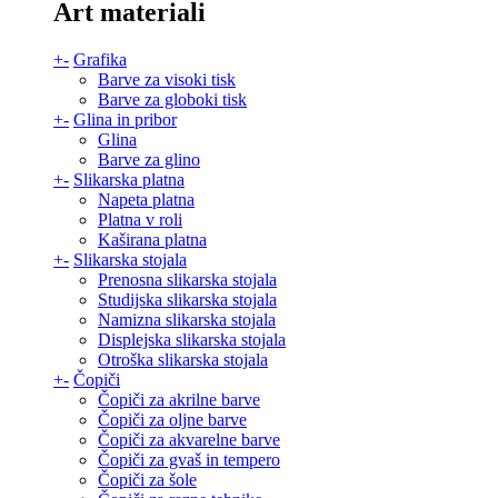
Art materiali
+
-
Grafika
Barve za visoki tisk
Barve za globoki tisk
+
-
Glina in pribor
Glina
Barve za glino
+
-
Slikarska platna
Napeta platna
Platna v roli
Kaširana platna
+
-
Slikarska stojala
Prenosna slikarska stojala
Studijska slikarska stojala
Namizna slikarska stojala
Displejska slikarska stojala
Otroška slikarska stojala
+
-
Čopiči
Čopiči za akrilne barve
Čopiči za oljne barve
Čopiči za akvarelne barve
Čopiči za gvaš in tempero
Čopiči za šole