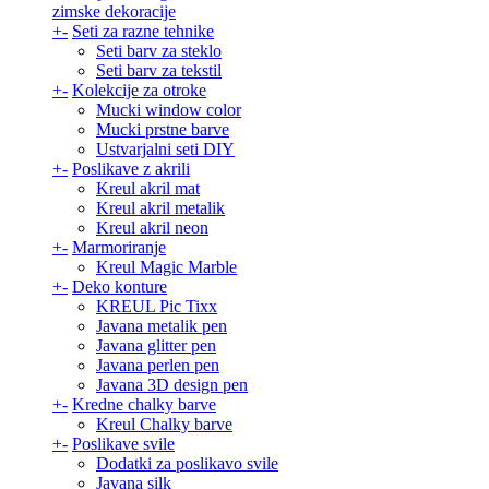
zimske dekoracije
+
-
Seti za razne tehnike
Seti barv za steklo
Seti barv za tekstil
+
-
Kolekcije za otroke
Mucki window color
Mucki prstne barve
Ustvarjalni seti DIY
+
-
Poslikave z akrili
Kreul akril mat
Kreul akril metalik
Kreul akril neon
+
-
Marmoriranje
Kreul Magic Marble
+
-
Deko konture
KREUL Pic Tixx
Javana metalik pen
Javana glitter pen
Javana perlen pen
Javana 3D design pen
+
-
Kredne chalky barve
Kreul Chalky barve
+
-
Poslikave svile
Dodatki za poslikavo svile
Javana silk