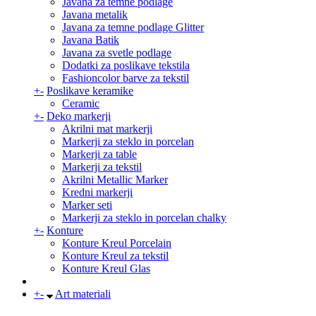
Javana za temne podlage
Javana metalik
Javana za temne podlage Glitter
Javana Batik
Javana za svetle podlage
Dodatki za poslikave tekstila
Fashioncolor barve za tekstil
+
-
Poslikave keramike
Ceramic
+
-
Deko markerji
Akrilni mat markerji
Markerji za steklo in porcelan
Markerji za table
Markerji za tekstil
Akrilni Metallic Marker
Kredni markerji
Marker seti
Markerji za steklo in porcelan chalky
+
-
Konture
Konture Kreul Porcelain
Konture Kreul za tekstil
Konture Kreul Glas
+
-
Art materiali