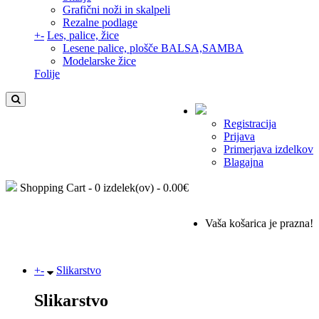
Grafični noži in skalpeli
Rezalne podlage
+
-
Les, palice, žice
Lesene palice, plošče BALSA,SAMBA
Modelarske žice
Folije
Registracija
Prijava
Primerjava izdelkov
Blagajna
Shopping Cart -
0 izdelek(ov) - 0.00€
Vaša košarica je prazna!
+
-
Slikarstvo
Slikarstvo