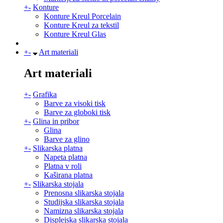
+
-
Konture
Konture Kreul Porcelain
Konture Kreul za tekstil
Konture Kreul Glas
+
-
Art materiali
Art materiali
+
-
Grafika
Barve za visoki tisk
Barve za globoki tisk
+
-
Glina in pribor
Glina
Barve za glino
+
-
Slikarska platna
Napeta platna
Platna v roli
Kaširana platna
+
-
Slikarska stojala
Prenosna slikarska stojala
Studijska slikarska stojala
Namizna slikarska stojala
Displejska slikarska stojala