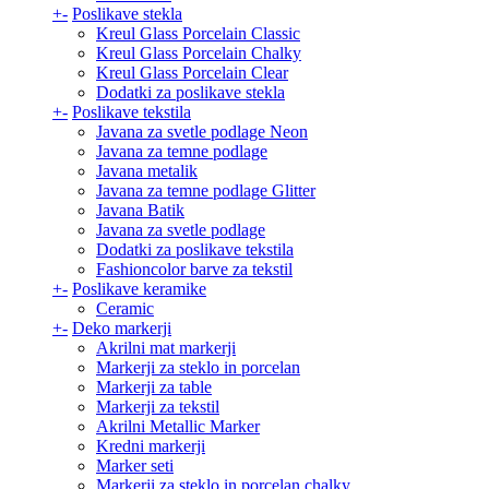
+
-
Poslikave stekla
Kreul Glass Porcelain Classic
Kreul Glass Porcelain Chalky
Kreul Glass Porcelain Clear
Dodatki za poslikave stekla
+
-
Poslikave tekstila
Javana za svetle podlage Neon
Javana za temne podlage
Javana metalik
Javana za temne podlage Glitter
Javana Batik
Javana za svetle podlage
Dodatki za poslikave tekstila
Fashioncolor barve za tekstil
+
-
Poslikave keramike
Ceramic
+
-
Deko markerji
Akrilni mat markerji
Markerji za steklo in porcelan
Markerji za table
Markerji za tekstil
Akrilni Metallic Marker
Kredni markerji
Marker seti
Markerji za steklo in porcelan chalky