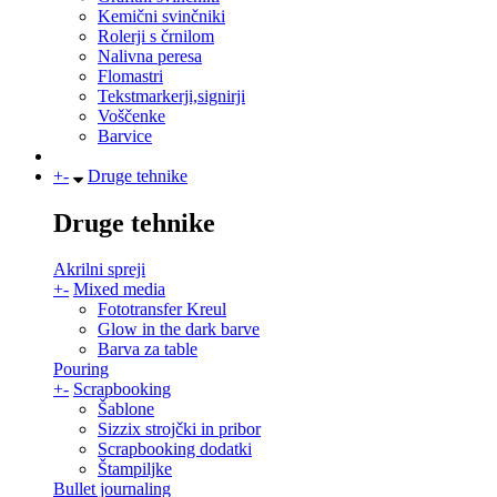
Kemični svinčniki
Rolerji s črnilom
Nalivna peresa
Flomastri
Tekstmarkerji,signirji
Voščenke
Barvice
+
-
Druge tehnike
Druge tehnike
Akrilni spreji
+
-
Mixed media
Fototransfer Kreul
Glow in the dark barve
Barva za table
Pouring
+
-
Scrapbooking
Šablone
Sizzix strojčki in pribor
Scrapbooking dodatki
Štampiljke
Bullet journaling