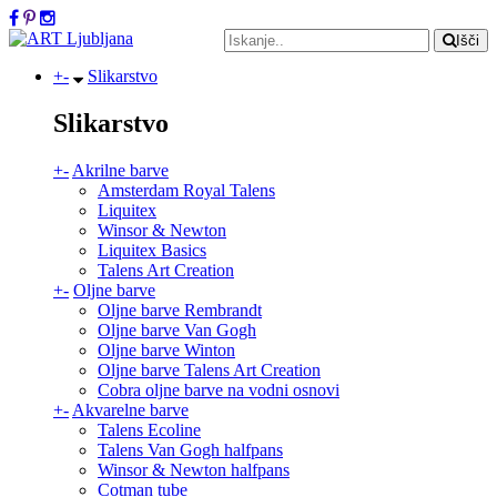
Išči
+
-
Slikarstvo
Slikarstvo
+
-
Akrilne barve
Amsterdam Royal Talens
Liquitex
Winsor & Newton
Liquitex Basics
Talens Art Creation
+
-
Oljne barve
Oljne barve Rembrandt
Oljne barve Van Gogh
Oljne barve Winton
Oljne barve Talens Art Creation
Cobra oljne barve na vodni osnovi
+
-
Akvarelne barve
Talens Ecoline
Talens Van Gogh halfpans
Winsor & Newton halfpans
Cotman tube