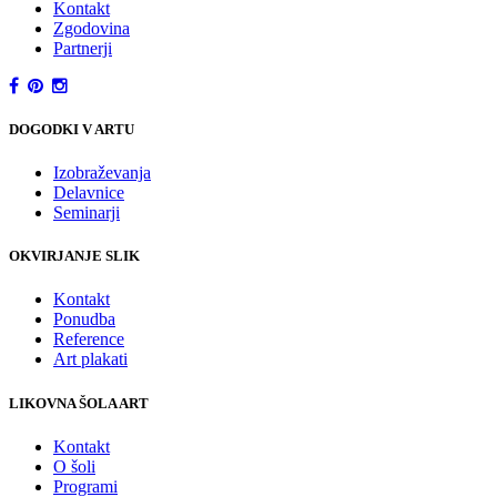
Kontakt
Zgodovina
Partnerji
DOGODKI V ARTU
Izobraževanja
Delavnice
Seminarji
OKVIRJANJE SLIK
Kontakt
Ponudba
Reference
Art plakati
LIKOVNA ŠOLA ART
Kontakt
O šoli
Programi