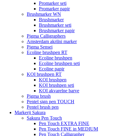
Promarker seti
Promarker papir
Brushmarker WN
Brushmarker
Brushmarker seti
Brushmarker papir
Pigma Calligraphers
Amsterdam akrilni marker
Pigma Sensei
Ecoline brushpen RT
Ecoline brushpen
Ecoline brushpen seti
Ecoline papir
KOI brushpen RT
KOI brushpen
KOI brushpen seti
KOI akvarelne barve
Pigma brush
Pentel sign pen TOUCH
Pentel brush pen
Markerji Sakura
Sakura Pen Touch
Pen Touch EXTRA FINE
Pen Touch FINE in MEDIUM
Pen Touch Calligrapher