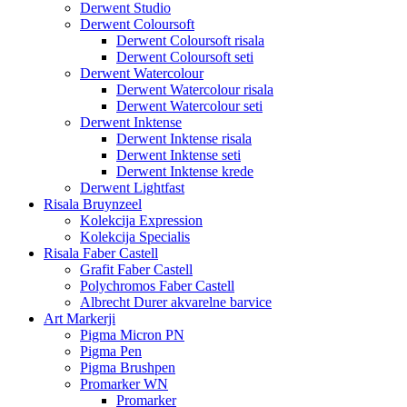
Derwent Studio
Derwent Coloursoft
Derwent Coloursoft risala
Derwent Coloursoft seti
Derwent Watercolour
Derwent Watercolour risala
Derwent Watercolour seti
Derwent Inktense
Derwent Inktense risala
Derwent Inktense seti
Derwent Inktense krede
Derwent Lightfast
Risala Bruynzeel
Kolekcija Expression
Kolekcija Specialis
Risala Faber Castell
Grafit Faber Castell
Polychromos Faber Castell
Albrecht Durer akvarelne barvice
Art Markerji
Pigma Micron PN
Pigma Pen
Pigma Brushpen
Promarker WN
Promarker