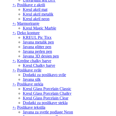
Ustvarjalni seti DIY
+
-
Poslikave z akrili
Kreul akril mat
Kreul akril metalik
Kreul akril neon
+
-
Marmoriranje
Kreul Magic Marble
+
-
Deko konture
KREUL Pic Tixx
Javana metalik pen
Javana glitter pen
Javana perlen pen
Javana 3D design pen
+
-
Kredne chalky barve
Kreul Chalky barve
+
-
Poslikave svile
Dodatki za poslikavo svile
Javana silk
+
-
Poslikave stekla
Kreul Glass Porcelain Classic
Kreul Glass Porcelain Chalky
Kreul Glass Porcelain Clear
Dodatki za poslikave stekla
+
-
Poslikave tekstila
Javana za svetle podlage Neon