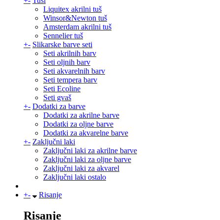
+
-
Tuši
Liquitex akrilni tuš
Winsor&Newton tuš
Amsterdam akrilni tuš
Sennelier tuš
+
-
Slikarske barve seti
Seti akrilnih barv
Seti oljnih barv
Seti akvarelnih barv
Seti tempera barv
Seti Ecoline
Seti gvaš
+
-
Dodatki za barve
Dodatki za akrilne barve
Dodatki za oljne barve
Dodatki za akvarelne barve
+
-
Zaključni laki
Zaključni laki za akrilne barve
Zaključni laki za oljne barve
Zaključni laki za akvarel
Zaključni laki ostalo
+
-
Risanje
Risanje