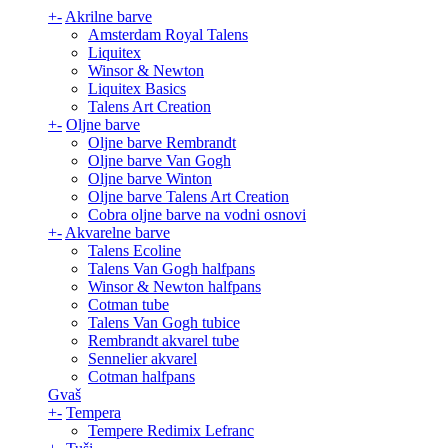
+
-
Akrilne barve
Amsterdam Royal Talens
Liquitex
Winsor & Newton
Liquitex Basics
Talens Art Creation
+
-
Oljne barve
Oljne barve Rembrandt
Oljne barve Van Gogh
Oljne barve Winton
Oljne barve Talens Art Creation
Cobra oljne barve na vodni osnovi
+
-
Akvarelne barve
Talens Ecoline
Talens Van Gogh halfpans
Winsor & Newton halfpans
Cotman tube
Talens Van Gogh tubice
Rembrandt akvarel tube
Sennelier akvarel
Cotman halfpans
Gvaš
+
-
Tempera
Tempere Redimix Lefranc