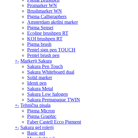
Promarker WN
Brushmarker WN
Pigma Calligraphers
Amsterdam akrilni marker
Pigma Sensei
Ecoline brushpen RT
KOI brushpen RT
Pigma brush
Pentel sign pen TOUCH
Pentel brush pen
+
-
Markerji Sakura
Sakura Pen Touch
Sakura Whiteboard dual
Solid marker
Identi pen
Sakura Metal
Sakura Low halogen
Sakura Permapaque TWIN
+
-
Tehnična pisala
Pigma Micron
Pigma Graphic
Faber Castell Ecco Pigment
+
-
Sakura gel rolerji
Basic gel