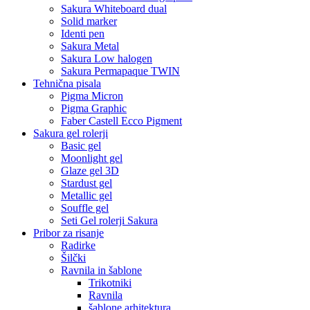
Sakura Whiteboard dual
Solid marker
Identi pen
Sakura Metal
Sakura Low halogen
Sakura Permapaque TWIN
Tehnična pisala
Pigma Micron
Pigma Graphic
Faber Castell Ecco Pigment
Sakura gel rolerji
Basic gel
Moonlight gel
Glaze gel 3D
Stardust gel
Metallic gel
Souffle gel
Seti Gel rolerji Sakura
Pribor za risanje
Radirke
Šilčki
Ravnila in šablone
Trikotniki
Ravnila
šablone arhitektura