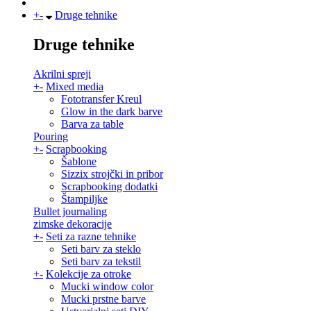
+
-
Druge tehnike
Druge tehnike
Akrilni spreji
+
-
Mixed media
Fototransfer Kreul
Glow in the dark barve
Barva za table
Pouring
+
-
Scrapbooking
Šablone
Sizzix strojčki in pribor
Scrapbooking dodatki
Štampiljke
Bullet journaling
zimske dekoracije
+
-
Seti za razne tehnike
Seti barv za steklo
Seti barv za tekstil
+
-
Kolekcije za otroke
Mucki window color
Mucki prstne barve