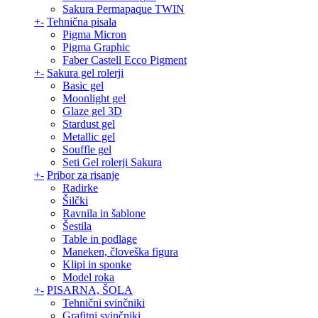
Sakura Permapaque TWIN
+
-
Tehnična pisala
Pigma Micron
Pigma Graphic
Faber Castell Ecco Pigment
+
-
Sakura gel rolerji
Basic gel
Moonlight gel
Glaze gel 3D
Stardust gel
Metallic gel
Souffle gel
Seti Gel rolerji Sakura
+
-
Pribor za risanje
Radirke
Šilčki
Ravnila in šablone
Šestila
Table in podlage
Maneken, človeška figura
Klipi in sponke
Model roka
+
-
PISARNA, ŠOLA
Tehnični svinčniki
Grafitni svinčniki