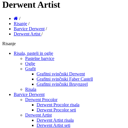
Derwent Artist
/
Risanje
/
Barvice Derwent
/
Derwent Artist
/
Risanje
Risala, pasteli in oglje
Pastelne barvice
Oglje
Grafit
Grafitni svinčniki Derwent
Grafitni svinčniki Faber Castell
Grafitni svinčniki Bruynzeel
Risala
Barvice Derwent
Derwent Procolor
Derwent Procolor risala
Derwent Procolor seti
Derwent Artist
Derwent Artist risala
Derwent Artist seti