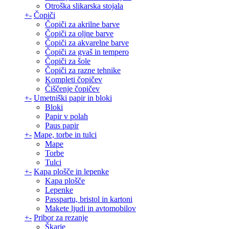
Otroška slikarska stojala
+
-
Čopiči
Čopiči za akrilne barve
Čopiči za oljne barve
Čopiči za akvarelne barve
Čopiči za gvaš in tempero
Čopiči za šole
Čopiči za razne tehnike
Kompleti čopičev
Čiščenje čopičev
+
-
Umetniški papir in bloki
Bloki
Papir v polah
Paus papir
+
-
Mape, torbe in tulci
Mape
Torbe
Tulci
+
-
Kapa plošče in lepenke
Kapa plošče
Lepenke
Passpartu, bristol in kartoni
Makete ljudi in avtomobilov
+
-
Pribor za rezanje
Škarje