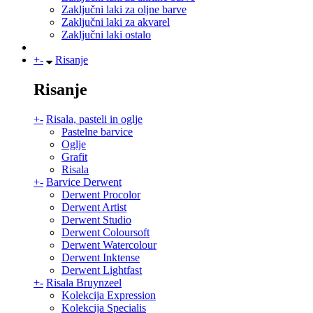
Zaključni laki za oljne barve
Zaključni laki za akvarel
Zaključni laki ostalo
+
-
Risanje
Risanje
+
-
Risala, pasteli in oglje
Pastelne barvice
Oglje
Grafit
Risala
+
-
Barvice Derwent
Derwent Procolor
Derwent Artist
Derwent Studio
Derwent Coloursoft
Derwent Watercolour
Derwent Inktense
Derwent Lightfast
+
-
Risala Bruynzeel
Kolekcija Expression
Kolekcija Specialis