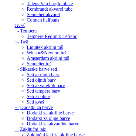
Talens Van Gogh tubice
Rembrandt akvarel tube
Sennelier akvarel
Cotman halfpans
Gvaš
+
-
Tempera
Tempere Redimix Lefranc
+
-
Tuši
Liquitex akrilni tuš
Winsor&Newton tuš
Amsterdam akrilni tuš
Sennelier tuš
+
-
Slikarske barve seti
Seti akrilnih barv
Seti oljnih barv
Seti akvarelnih barv
Seti tempera barv
Seti Ecoline
Seti gvaš
+
-
Dodatki za barve
Dodatki za akrilne barve
Dodatki za oljne barve
Dodatki za akvarelne barve
+
-
Zaključni laki
Zaključni laki za akrilne barve