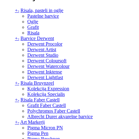
+
-
Risala, pasteli in oglje
Pastelne barvice
Oglje
Grafit
Risala
+
-
Barvice Derwent
Derwent Procolor
Derwent Artist
Derwent Studio
Derwent Coloursoft
Derwent Watercolour
Derwent Inktense
Derwent Lightfast
+
-
Risala Bruynzeel
Kolekcija Expression
Kolekcija Specialis
+
-
Risala Faber Castell
Grafit Faber Castell
Polychromos Faber Castell
Albrecht Durer akvarelne barvice
+
-
Art Markerji
Pigma Micron PN
Pigma Pen
Pigma Brushpen