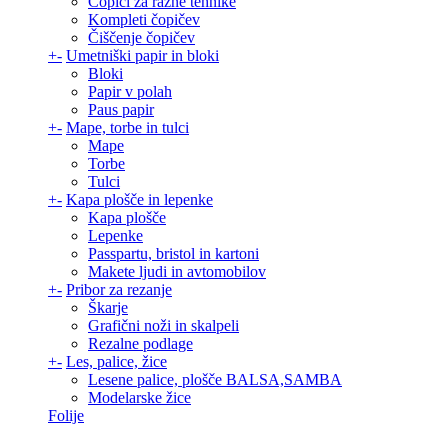
Čopiči za razne tehnike
Kompleti čopičev
Čiščenje čopičev
+
-
Umetniški papir in bloki
Bloki
Papir v polah
Paus papir
+
-
Mape, torbe in tulci
Mape
Torbe
Tulci
+
-
Kapa plošče in lepenke
Kapa plošče
Lepenke
Passpartu, bristol in kartoni
Makete ljudi in avtomobilov
+
-
Pribor za rezanje
Škarje
Grafični noži in skalpeli
Rezalne podlage
+
-
Les, palice, žice
Lesene palice, plošče BALSA,SAMBA
Modelarske žice
Folije