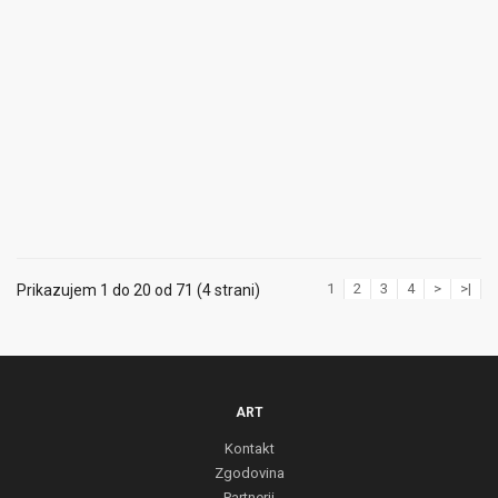
1
2
3
4
>
>|
Prikazujem 1 do 20 od 71 (4 strani)
ART
Kontakt
Zgodovina
Partnerji