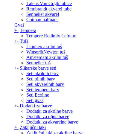
Talens Van Gogh tubice
Rembrandt akvarel tube
Sennelier akvarel
Cotman halfpans
Gvaš
+
-
Tempera
Tempere Redimix Lefranc
+
-
Tuši
Liquitex akrilni tuš
Winsor&Newton tuš
Amsterdam akrilni tuš
Sennelier tuš
+
-
Slikarske barve seti
Seti akrilnih barv
Seti oljnih barv
Seti akvarelnih barv
Seti tempera barv
Seti Ecoline
Seti gvaš
+
-
Dodatki za barve
Dodatki za akrilne barve
Dodatki za oljne barve
Dodatki za akvarelne barve
+
-
Zaključni laki
Zaključni laki za akrilne barve