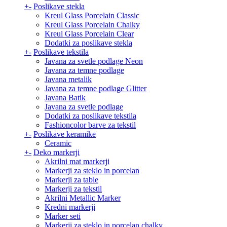
+
-
Poslikave stekla
Kreul Glass Porcelain Classic
Kreul Glass Porcelain Chalky
Kreul Glass Porcelain Clear
Dodatki za poslikave stekla
+
-
Poslikave tekstila
Javana za svetle podlage Neon
Javana za temne podlage
Javana metalik
Javana za temne podlage Glitter
Javana Batik
Javana za svetle podlage
Dodatki za poslikave tekstila
Fashioncolor barve za tekstil
+
-
Poslikave keramike
Ceramic
+
-
Deko markerji
Akrilni mat markerji
Markerji za steklo in porcelan
Markerji za table
Markerji za tekstil
Akrilni Metallic Marker
Kredni markerji
Marker seti
Markerji za steklo in porcelan chalky