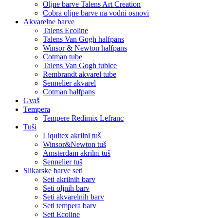
Oljne barve Talens Art Creation
Cobra oljne barve na vodni osnovi
Akvarelne barve
Talens Ecoline
Talens Van Gogh halfpans
Winsor & Newton halfpans
Cotman tube
Talens Van Gogh tubice
Rembrandt akvarel tube
Sennelier akvarel
Cotman halfpans
Gvaš
Tempera
Tempere Redimix Lefranc
Tuši
Liquitex akrilni tuš
Winsor&Newton tuš
Amsterdam akrilni tuš
Sennelier tuš
Slikarske barve seti
Seti akrilnih barv
Seti oljnih barv
Seti akvarelnih barv
Seti tempera barv
Seti Ecoline