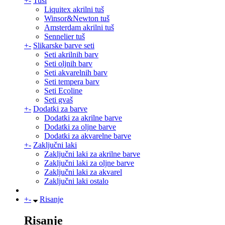
+
-
Tuši
Liquitex akrilni tuš
Winsor&Newton tuš
Amsterdam akrilni tuš
Sennelier tuš
+
-
Slikarske barve seti
Seti akrilnih barv
Seti oljnih barv
Seti akvarelnih barv
Seti tempera barv
Seti Ecoline
Seti gvaš
+
-
Dodatki za barve
Dodatki za akrilne barve
Dodatki za oljne barve
Dodatki za akvarelne barve
+
-
Zaključni laki
Zaključni laki za akrilne barve
Zaključni laki za oljne barve
Zaključni laki za akvarel
Zaključni laki ostalo
+
-
Risanje
Risanje