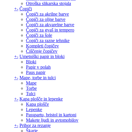
Otroška slikarska stojala
+
-
Čopiči
Čopiči za akrilne barve
Čopiči za oljne barve
Čopiči za akvarelne barve
Čopiči za gvaš in tempero
Čopiči za šole
Čopiči za razne tehnike
Kompleti čopičev
Čiščenje čopičev
+
-
Umetniški papir in bloki
Bloki
Papir v polah
Paus papir
+
-
Mape, torbe in tulci
Mape
Torbe
Tulci
+
-
Kapa plošče in lepenke
Kapa plošče
Lepenke
Passpartu, bristol in kartoni
Makete ljudi in avtomobilov
+
-
Pribor za rezanje
Škarje