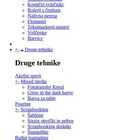
Kemični svinčniki
Rolerji s črnilom
Nalivna peresa
Flomastri
Tekstmarkerji,signirji
Voščenke
Barvice
+
-
Druge tehnike
Druge tehnike
Akrilni spreji
+
-
Mixed media
Fototransfer Kreul
Glow in the dark barve
Barva za table
Pouring
+
-
Scrapbooking
Šablone
Sizzix strojčki in pribor
Scrapbooking dodatki
Štampiljke
Bullet journaling