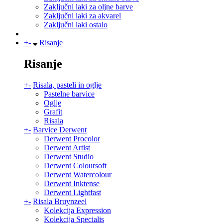
Zaključni laki za oljne barve
Zaključni laki za akvarel
Zaključni laki ostalo
+
-
Risanje
Risanje
+
-
Risala, pasteli in oglje
Pastelne barvice
Oglje
Grafit
Risala
+
-
Barvice Derwent
Derwent Procolor
Derwent Artist
Derwent Studio
Derwent Coloursoft
Derwent Watercolour
Derwent Inktense
Derwent Lightfast
+
-
Risala Bruynzeel
Kolekcija Expression
Kolekcija Specialis