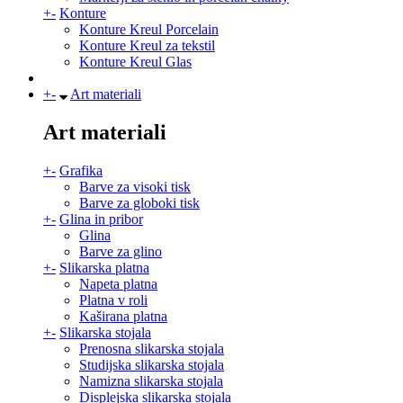
+
-
Konture
Konture Kreul Porcelain
Konture Kreul za tekstil
Konture Kreul Glas
+
-
Art materiali
Art materiali
+
-
Grafika
Barve za visoki tisk
Barve za globoki tisk
+
-
Glina in pribor
Glina
Barve za glino
+
-
Slikarska platna
Napeta platna
Platna v roli
Kaširana platna
+
-
Slikarska stojala
Prenosna slikarska stojala
Studijska slikarska stojala
Namizna slikarska stojala
Displejska slikarska stojala