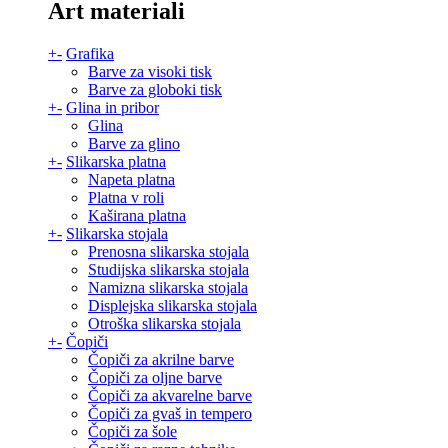
Art materiali
+
-
Grafika
Barve za visoki tisk
Barve za globoki tisk
+
-
Glina in pribor
Glina
Barve za glino
+
-
Slikarska platna
Napeta platna
Platna v roli
Kaširana platna
+
-
Slikarska stojala
Prenosna slikarska stojala
Studijska slikarska stojala
Namizna slikarska stojala
Displejska slikarska stojala
Otroška slikarska stojala
+
-
Čopiči
Čopiči za akrilne barve
Čopiči za oljne barve
Čopiči za akvarelne barve
Čopiči za gvaš in tempero
Čopiči za šole