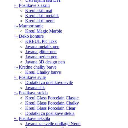
Ustvarjalni seti DIY
+
-
Poslikave z akrili
Kreul akril mat
Kreul akril metalik
Kreul akril neon
+
-
Marmoriranje
Kreul Magic Marble
+
-
Deko konture
KREUL Pic Tixx
Javana metalik pen
Javana glitter pen
Javana perlen pen
Javana 3D design pen
+
-
Kredne chalky barve
Kreul Chalky barve
+
-
Poslikave svile
Dodatki za poslikavo svile
Javana silk
+
-
Poslikave stekla
Kreul Glass Porcelain Classic
Kreul Glass Porcelain Chalky
Kreul Glass Porcelain Clear
Dodatki za poslikave stekla
+
-
Poslikave tekstila
Javana za svetle podlage Neon