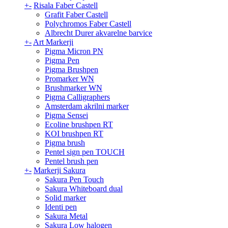
+
-
Risala Faber Castell
Grafit Faber Castell
Polychromos Faber Castell
Albrecht Durer akvarelne barvice
+
-
Art Markerji
Pigma Micron PN
Pigma Pen
Pigma Brushpen
Promarker WN
Brushmarker WN
Pigma Calligraphers
Amsterdam akrilni marker
Pigma Sensei
Ecoline brushpen RT
KOI brushpen RT
Pigma brush
Pentel sign pen TOUCH
Pentel brush pen
+
-
Markerji Sakura
Sakura Pen Touch
Sakura Whiteboard dual
Solid marker
Identi pen
Sakura Metal
Sakura Low halogen