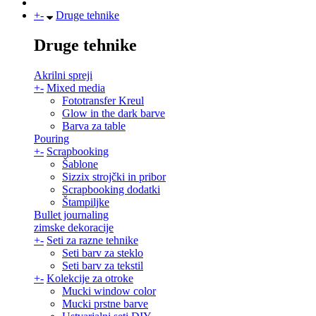
+
-
Druge tehnike
Druge tehnike
Akrilni spreji
+
-
Mixed media
Fototransfer Kreul
Glow in the dark barve
Barva za table
Pouring
+
-
Scrapbooking
Šablone
Sizzix strojčki in pribor
Scrapbooking dodatki
Štampiljke
Bullet journaling
zimske dekoracije
+
-
Seti za razne tehnike
Seti barv za steklo
Seti barv za tekstil
+
-
Kolekcije za otroke
Mucki window color
Mucki prstne barve