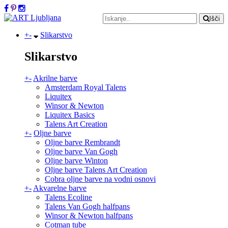
Išči
+
-
Slikarstvo
Slikarstvo
+
-
Akrilne barve
Amsterdam Royal Talens
Liquitex
Winsor & Newton
Liquitex Basics
Talens Art Creation
+
-
Oljne barve
Oljne barve Rembrandt
Oljne barve Van Gogh
Oljne barve Winton
Oljne barve Talens Art Creation
Cobra oljne barve na vodni osnovi
+
-
Akvarelne barve
Talens Ecoline
Talens Van Gogh halfpans
Winsor & Newton halfpans
Cotman tube