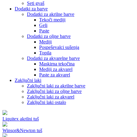
Seti gvaš
Dodatki za barve
Dodatki za akrilne barve
Tekoči mediji
Geli
Paste
Dodatki za oljne barve
Mediji
Pospeševalci sušenja
Topila
Dodatki za akvarelne barve
Maskirna tekočina
Mediji za akvarel
Paste za akvarel
Zaključni laki
Zaključni laki za akrilne barve
Zaključni laki za oljne barve
Zaključni laki za akvarel
Zaključni laki ostalo
Liquitex akrilni tuš
Winsor&Newton tuš