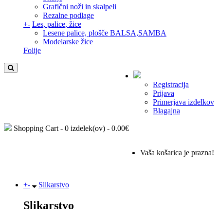
Grafični noži in skalpeli
Rezalne podlage
+
-
Les, palice, žice
Lesene palice, plošče BALSA,SAMBA
Modelarske žice
Folije
Registracija
Prijava
Primerjava izdelkov
Blagajna
Shopping Cart -
0 izdelek(ov) - 0.00€
Vaša košarica je prazna!
+
-
Slikarstvo
Slikarstvo