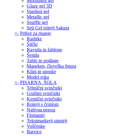
Moonlight gel
Glaze gel 3D
Stardust gel
Metallic gel
Souffle gel
Seti Gel rolerji Sakura
+
-
Pribor za risanje
Radirke
Šilčki
Ravnila in šablone
Šestila
Table in podlage
Maneken, človeška figura
Klipi in sponke
Model roka
+
-
PISARNA, ŠOLA
Tehnični svinčniki
Grafitni svinčniki
Kemični svinčniki
Rolerji s črnilom
Nalivna peresa
Flomastri
Tekstmarkerji,signirji
Voščenke
Barvice