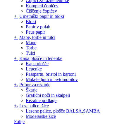
Čopiči za razne tehnike
Kompleti čopičev
Čiščenje čopičev
+
-
Umetniški papir in bloki
Bloki
Papir v polah
Paus papir
+
-
Mape, torbe in tulci
Mape
Torbe
Tulci
+
-
Kapa plošče in lepenke
Kapa plošče
Lepenke
Passpartu, bristol in kartoni
Makete ljudi in avtomobilov
+
-
Pribor za rezanje
Škarje
Grafični noži in skalpeli
Rezalne podlage
+
-
Les, palice, žice
Lesene palice, plošče BALSA,SAMBA
Modelarske žice
Folije