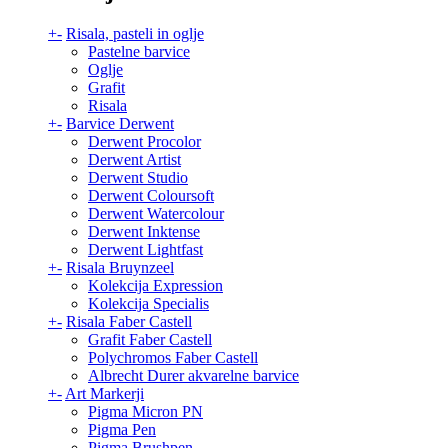
+
-
Risala, pasteli in oglje
Pastelne barvice
Oglje
Grafit
Risala
+
-
Barvice Derwent
Derwent Procolor
Derwent Artist
Derwent Studio
Derwent Coloursoft
Derwent Watercolour
Derwent Inktense
Derwent Lightfast
+
-
Risala Bruynzeel
Kolekcija Expression
Kolekcija Specialis
+
-
Risala Faber Castell
Grafit Faber Castell
Polychromos Faber Castell
Albrecht Durer akvarelne barvice
+
-
Art Markerji
Pigma Micron PN
Pigma Pen
Pigma Brushpen