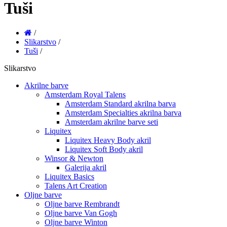
Tuši
/
Slikarstvo
/
Tuši
/
Slikarstvo
Akrilne barve
Amsterdam Royal Talens
Amsterdam Standard akrilna barva
Amsterdam Specialties akrilna barva
Amsterdam akrilne barve seti
Liquitex
Liquitex Heavy Body akril
Liquitex Soft Body akril
Winsor & Newton
Galerija akril
Liquitex Basics
Talens Art Creation
Oljne barve
Oljne barve Rembrandt
Oljne barve Van Gogh
Oljne barve Winton