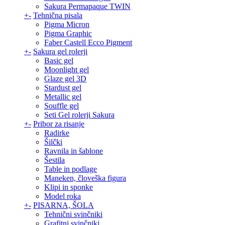
Sakura Permapaque TWIN
+
-
Tehnična pisala
Pigma Micron
Pigma Graphic
Faber Castell Ecco Pigment
+
-
Sakura gel rolerji
Basic gel
Moonlight gel
Glaze gel 3D
Stardust gel
Metallic gel
Souffle gel
Seti Gel rolerji Sakura
+
-
Pribor za risanje
Radirke
Šilčki
Ravnila in šablone
Šestila
Table in podlage
Maneken, človeška figura
Klipi in sponke
Model roka
+
-
PISARNA, ŠOLA
Tehnični svinčniki
Grafitni svinčniki