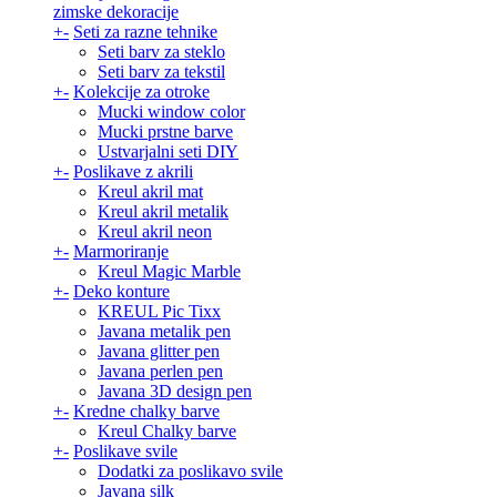
zimske dekoracije
+
-
Seti za razne tehnike
Seti barv za steklo
Seti barv za tekstil
+
-
Kolekcije za otroke
Mucki window color
Mucki prstne barve
Ustvarjalni seti DIY
+
-
Poslikave z akrili
Kreul akril mat
Kreul akril metalik
Kreul akril neon
+
-
Marmoriranje
Kreul Magic Marble
+
-
Deko konture
KREUL Pic Tixx
Javana metalik pen
Javana glitter pen
Javana perlen pen
Javana 3D design pen
+
-
Kredne chalky barve
Kreul Chalky barve
+
-
Poslikave svile
Dodatki za poslikavo svile
Javana silk