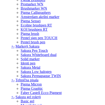
Promarker WN
Brushmarker WN
Pigma Calligraphers
Amsterdam akrilni marker
Pigma Sensei
Ecoline brushpen RT
KOI brushpen RT
Pigma brush
Pentel sign pen TOUCH
Pentel brush pen
+
-
Markerji Sakura
Sakura Pen Touch
Sakura Whiteboard dual
Solid marker
Identi pen
Sakura Metal
Sakura Low halogen
Sakura Permapaque TWIN
+
-
Tehnična pisala
Pigma Micron
Pigma Graphic
Faber Castell Ecco Pigment
+
-
Sakura gel rolerji
Basic gel