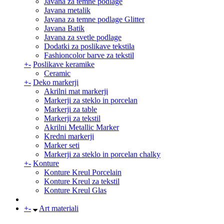
Javana za temne podlage
Javana metalik
Javana za temne podlage Glitter
Javana Batik
Javana za svetle podlage
Dodatki za poslikave tekstila
Fashioncolor barve za tekstil
+
-
Poslikave keramike
Ceramic
+
-
Deko markerji
Akrilni mat markerji
Markerji za steklo in porcelan
Markerji za table
Markerji za tekstil
Akrilni Metallic Marker
Kredni markerji
Marker seti
Markerji za steklo in porcelan chalky
+
-
Konture
Konture Kreul Porcelain
Konture Kreul za tekstil
Konture Kreul Glas
+
-
Art materiali