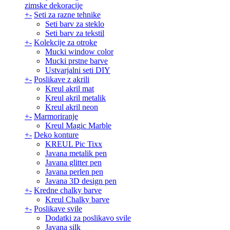
zimske dekoracije
+
-
Seti za razne tehnike
Seti barv za steklo
Seti barv za tekstil
+
-
Kolekcije za otroke
Mucki window color
Mucki prstne barve
Ustvarjalni seti DIY
+
-
Poslikave z akrili
Kreul akril mat
Kreul akril metalik
Kreul akril neon
+
-
Marmoriranje
Kreul Magic Marble
+
-
Deko konture
KREUL Pic Tixx
Javana metalik pen
Javana glitter pen
Javana perlen pen
Javana 3D design pen
+
-
Kredne chalky barve
Kreul Chalky barve
+
-
Poslikave svile
Dodatki za poslikavo svile
Javana silk