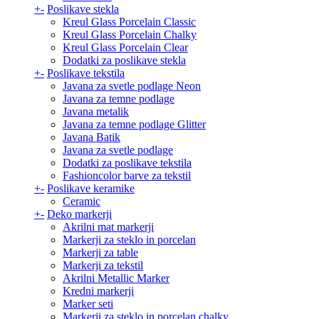
+
-
Poslikave stekla
Kreul Glass Porcelain Classic
Kreul Glass Porcelain Chalky
Kreul Glass Porcelain Clear
Dodatki za poslikave stekla
+
-
Poslikave tekstila
Javana za svetle podlage Neon
Javana za temne podlage
Javana metalik
Javana za temne podlage Glitter
Javana Batik
Javana za svetle podlage
Dodatki za poslikave tekstila
Fashioncolor barve za tekstil
+
-
Poslikave keramike
Ceramic
+
-
Deko markerji
Akrilni mat markerji
Markerji za steklo in porcelan
Markerji za table
Markerji za tekstil
Akrilni Metallic Marker
Kredni markerji
Marker seti
Markerji za steklo in porcelan chalky