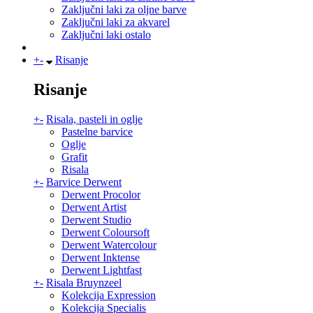
Zaključni laki za oljne barve
Zaključni laki za akvarel
Zaključni laki ostalo
+
-
Risanje
Risanje
+
-
Risala, pasteli in oglje
Pastelne barvice
Oglje
Grafit
Risala
+
-
Barvice Derwent
Derwent Procolor
Derwent Artist
Derwent Studio
Derwent Coloursoft
Derwent Watercolour
Derwent Inktense
Derwent Lightfast
+
-
Risala Bruynzeel
Kolekcija Expression
Kolekcija Specialis