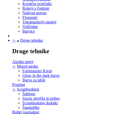
Kemični svinčniki
Rolerji s črnilom
Nalivna peresa
Flomastri
Tekstmarkerji,signirji
Voščenke
Barvice
+
-
Druge tehnike
Druge tehnike
Akrilni spreji
+
-
Mixed media
Fototransfer Kreul
Glow in the dark barve
Barva za table
Pouring
+
-
Scrapbooking
Šablone
Sizzix strojčki in pribor
Scrapbooking dodatki
Štampiljke
Bullet journaling