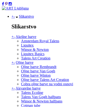
+
-
Slikarstvo
Slikarstvo
+
-
Akrilne barve
Amsterdam Royal Talens
Liquitex
Winsor & Newton
Liquitex Basics
Talens Art Creation
+
-
Oljne barve
Oljne barve Rembrandt
Oljne barve Van Gogh
Oljne barve Winton
Oljne barve Talens Art Creation
Cobra oljne barve na vodni osnovi
+
-
Akvarelne barve
Talens Ecoline
Talens Van Gogh halfpans
Winsor & Newton halfpans
Cotman tube