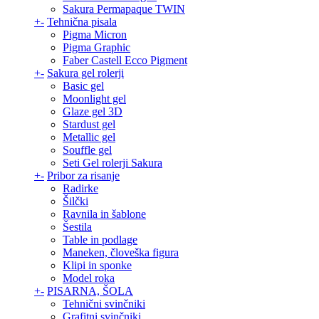
Sakura Permapaque TWIN
+
-
Tehnična pisala
Pigma Micron
Pigma Graphic
Faber Castell Ecco Pigment
+
-
Sakura gel rolerji
Basic gel
Moonlight gel
Glaze gel 3D
Stardust gel
Metallic gel
Souffle gel
Seti Gel rolerji Sakura
+
-
Pribor za risanje
Radirke
Šilčki
Ravnila in šablone
Šestila
Table in podlage
Maneken, človeška figura
Klipi in sponke
Model roka
+
-
PISARNA, ŠOLA
Tehnični svinčniki
Grafitni svinčniki