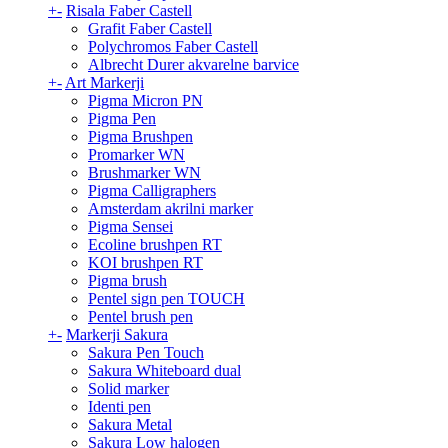
+
-
Risala Faber Castell
Grafit Faber Castell
Polychromos Faber Castell
Albrecht Durer akvarelne barvice
+
-
Art Markerji
Pigma Micron PN
Pigma Pen
Pigma Brushpen
Promarker WN
Brushmarker WN
Pigma Calligraphers
Amsterdam akrilni marker
Pigma Sensei
Ecoline brushpen RT
KOI brushpen RT
Pigma brush
Pentel sign pen TOUCH
Pentel brush pen
+
-
Markerji Sakura
Sakura Pen Touch
Sakura Whiteboard dual
Solid marker
Identi pen
Sakura Metal
Sakura Low halogen