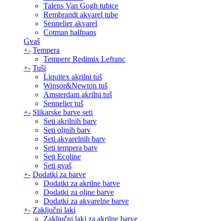
Talens Van Gogh tubice
Rembrandt akvarel tube
Sennelier akvarel
Cotman halfpans
Gvaš
+
-
Tempera
Tempere Redimix Lefranc
+
-
Tuši
Liquitex akrilni tuš
Winsor&Newton tuš
Amsterdam akrilni tuš
Sennelier tuš
+
-
Slikarske barve seti
Seti akrilnih barv
Seti oljnih barv
Seti akvarelnih barv
Seti tempera barv
Seti Ecoline
Seti gvaš
+
-
Dodatki za barve
Dodatki za akrilne barve
Dodatki za oljne barve
Dodatki za akvarelne barve
+
-
Zaključni laki
Zaključni laki za akrilne barve