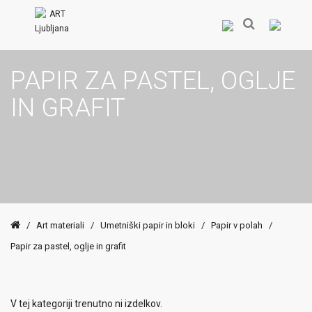
PAPIR ZA PASTEL, OGLJE
IN GRAFIT
/
Art materiali
/
Umetniški papir in bloki
/
Papir v polah
/
Papir za pastel, oglje in grafit
V tej kategoriji trenutno ni izdelkov.