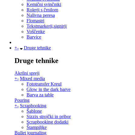
Kemični svinčniki
Rolerji s črnilom
Nalivna peresa
Flomastri
Tekstmarkerji,signirji
Voščenke
Barvice
+
-
Druge tehnike
Druge tehnike
Akrilni spreji
+
-
Mixed media
Fototransfer Kreul
Glow in the dark barve
Barva za table
Pouring
+
-
Scrapbooking
Šablone
Sizzix strojčki in pribor
Scrapbooking dodatki
Štampiljke
Bullet journaling