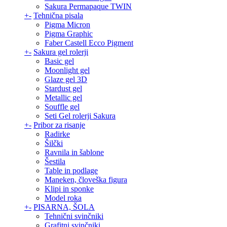
Sakura Permapaque TWIN
+
-
Tehnična pisala
Pigma Micron
Pigma Graphic
Faber Castell Ecco Pigment
+
-
Sakura gel rolerji
Basic gel
Moonlight gel
Glaze gel 3D
Stardust gel
Metallic gel
Souffle gel
Seti Gel rolerji Sakura
+
-
Pribor za risanje
Radirke
Šilčki
Ravnila in šablone
Šestila
Table in podlage
Maneken, človeška figura
Klipi in sponke
Model roka
+
-
PISARNA, ŠOLA
Tehnični svinčniki
Grafitni svinčniki