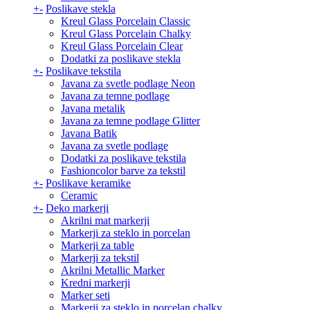
+
-
Poslikave stekla
Kreul Glass Porcelain Classic
Kreul Glass Porcelain Chalky
Kreul Glass Porcelain Clear
Dodatki za poslikave stekla
+
-
Poslikave tekstila
Javana za svetle podlage Neon
Javana za temne podlage
Javana metalik
Javana za temne podlage Glitter
Javana Batik
Javana za svetle podlage
Dodatki za poslikave tekstila
Fashioncolor barve za tekstil
+
-
Poslikave keramike
Ceramic
+
-
Deko markerji
Akrilni mat markerji
Markerji za steklo in porcelan
Markerji za table
Markerji za tekstil
Akrilni Metallic Marker
Kredni markerji
Marker seti
Markerji za steklo in porcelan chalky