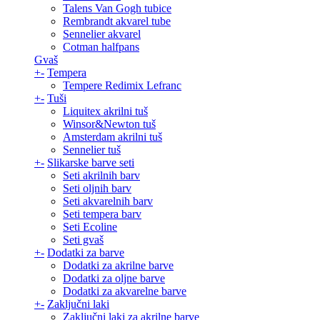
Talens Van Gogh tubice
Rembrandt akvarel tube
Sennelier akvarel
Cotman halfpans
Gvaš
+
-
Tempera
Tempere Redimix Lefranc
+
-
Tuši
Liquitex akrilni tuš
Winsor&Newton tuš
Amsterdam akrilni tuš
Sennelier tuš
+
-
Slikarske barve seti
Seti akrilnih barv
Seti oljnih barv
Seti akvarelnih barv
Seti tempera barv
Seti Ecoline
Seti gvaš
+
-
Dodatki za barve
Dodatki za akrilne barve
Dodatki za oljne barve
Dodatki za akvarelne barve
+
-
Zaključni laki
Zaključni laki za akrilne barve