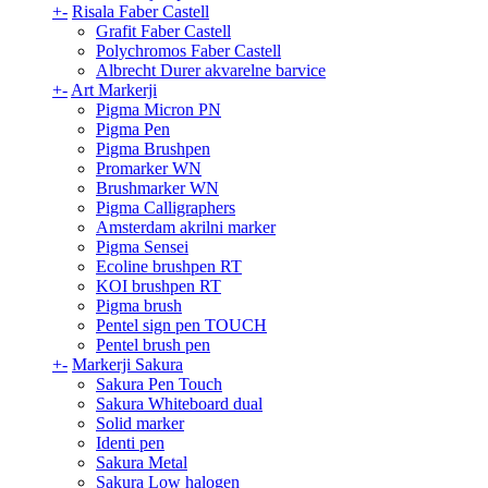
+
-
Risala Faber Castell
Grafit Faber Castell
Polychromos Faber Castell
Albrecht Durer akvarelne barvice
+
-
Art Markerji
Pigma Micron PN
Pigma Pen
Pigma Brushpen
Promarker WN
Brushmarker WN
Pigma Calligraphers
Amsterdam akrilni marker
Pigma Sensei
Ecoline brushpen RT
KOI brushpen RT
Pigma brush
Pentel sign pen TOUCH
Pentel brush pen
+
-
Markerji Sakura
Sakura Pen Touch
Sakura Whiteboard dual
Solid marker
Identi pen
Sakura Metal
Sakura Low halogen