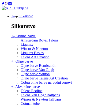
+
-
Slikarstvo
Slikarstvo
+
-
Akrilne barve
Amsterdam Royal Talens
Liquitex
Winsor & Newton
Liquitex Basics
Talens Art Creation
+
-
Oljne barve
Oljne barve Rembrandt
Oljne barve Van Gogh
Oljne barve Winton
Oljne barve Talens Art Creation
Cobra oljne barve na vodni osnovi
+
-
Akvarelne barve
Talens Ecoline
Talens Van Gogh halfpans
Winsor & Newton halfpans
Cotman tube