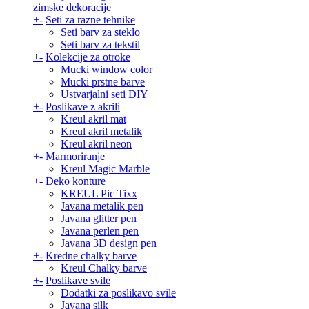
zimske dekoracije
+
-
Seti za razne tehnike
Seti barv za steklo
Seti barv za tekstil
+
-
Kolekcije za otroke
Mucki window color
Mucki prstne barve
Ustvarjalni seti DIY
+
-
Poslikave z akrili
Kreul akril mat
Kreul akril metalik
Kreul akril neon
+
-
Marmoriranje
Kreul Magic Marble
+
-
Deko konture
KREUL Pic Tixx
Javana metalik pen
Javana glitter pen
Javana perlen pen
Javana 3D design pen
+
-
Kredne chalky barve
Kreul Chalky barve
+
-
Poslikave svile
Dodatki za poslikavo svile
Javana silk