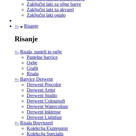
Zaključni laki za oljne barve
Zaključni laki za akvarel
Zaključni laki ostalo
+
-
Risanje
Risanje
+
-
Risala, pasteli in oglje
Pastelne barvice
Oglje
Grafit
Risala
+
-
Barvice Derwent
Derwent Procolor
Derwent Artist
Derwent Studio
Derwent Coloursoft
Derwent Watercolour
Derwent Inktense
Derwent Lightfast
+
-
Risala Bruynzeel
Kolekcija Expression
Kolekcija Specialis