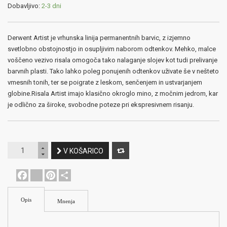
Dobavljivo:
2-3 dni
Derwent Artist je vrhunska linija permanentnih barvic, z izjemno
svetlobno obstojnostjo in osupljivim naborom odtenkov. Mehko, malce
voščeno vezivo risala omogoča tako nalaganje slojev kot tudi prelivanje
barvnih plasti. Tako lahko poleg ponujenih odtenkov uživate še v nešteto
vmesnih tonih, ter se poigrate z leskom, senčenjem in ustvarjanjem
globine.Risala Artist imajo klasično okroglo mino, z močnim jedrom, kar
je odlično za široke, svobodne poteze pri ekspresivnem risanju.
V KOŠARICO
Facebook
youtube
Pinterest
Share
Opis
Mnenja