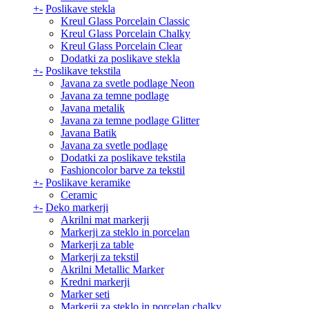
+
-
Poslikave stekla
Kreul Glass Porcelain Classic
Kreul Glass Porcelain Chalky
Kreul Glass Porcelain Clear
Dodatki za poslikave stekla
+
-
Poslikave tekstila
Javana za svetle podlage Neon
Javana za temne podlage
Javana metalik
Javana za temne podlage Glitter
Javana Batik
Javana za svetle podlage
Dodatki za poslikave tekstila
Fashioncolor barve za tekstil
+
-
Poslikave keramike
Ceramic
+
-
Deko markerji
Akrilni mat markerji
Markerji za steklo in porcelan
Markerji za table
Markerji za tekstil
Akrilni Metallic Marker
Kredni markerji
Marker seti
Markerji za steklo in porcelan chalky