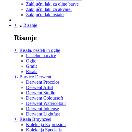
Zaključni laki za oljne barve
Zaključni laki za akvarel
Zaključni laki ostalo
+
-
Risanje
Risanje
+
-
Risala, pasteli in oglje
Pastelne barvice
Oglje
Grafit
Risala
+
-
Barvice Derwent
Derwent Procolor
Derwent Artist
Derwent Studio
Derwent Coloursoft
Derwent Watercolour
Derwent Inktense
Derwent Lightfast
+
-
Risala Bruynzeel
Kolekcija Expression
Kolekcija Specialis