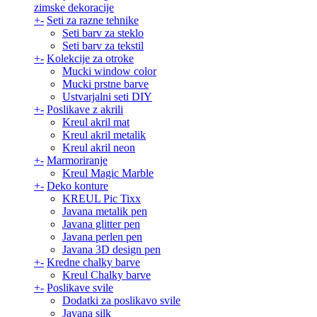
zimske dekoracije
+
-
Seti za razne tehnike
Seti barv za steklo
Seti barv za tekstil
+
-
Kolekcije za otroke
Mucki window color
Mucki prstne barve
Ustvarjalni seti DIY
+
-
Poslikave z akrili
Kreul akril mat
Kreul akril metalik
Kreul akril neon
+
-
Marmoriranje
Kreul Magic Marble
+
-
Deko konture
KREUL Pic Tixx
Javana metalik pen
Javana glitter pen
Javana perlen pen
Javana 3D design pen
+
-
Kredne chalky barve
Kreul Chalky barve
+
-
Poslikave svile
Dodatki za poslikavo svile
Javana silk