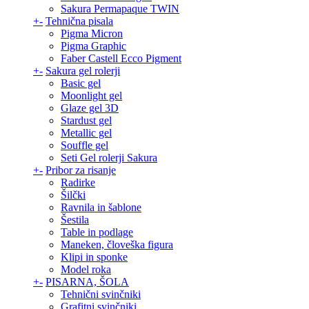
Sakura Permapaque TWIN
+
-
Tehnična pisala
Pigma Micron
Pigma Graphic
Faber Castell Ecco Pigment
+
-
Sakura gel rolerji
Basic gel
Moonlight gel
Glaze gel 3D
Stardust gel
Metallic gel
Souffle gel
Seti Gel rolerji Sakura
+
-
Pribor za risanje
Radirke
Šilčki
Ravnila in šablone
Šestila
Table in podlage
Maneken, človeška figura
Klipi in sponke
Model roka
+
-
PISARNA, ŠOLA
Tehnični svinčniki
Grafitni svinčniki