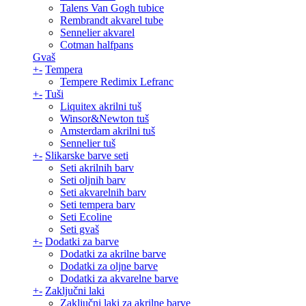
Talens Van Gogh tubice
Rembrandt akvarel tube
Sennelier akvarel
Cotman halfpans
Gvaš
+
-
Tempera
Tempere Redimix Lefranc
+
-
Tuši
Liquitex akrilni tuš
Winsor&Newton tuš
Amsterdam akrilni tuš
Sennelier tuš
+
-
Slikarske barve seti
Seti akrilnih barv
Seti oljnih barv
Seti akvarelnih barv
Seti tempera barv
Seti Ecoline
Seti gvaš
+
-
Dodatki za barve
Dodatki za akrilne barve
Dodatki za oljne barve
Dodatki za akvarelne barve
+
-
Zaključni laki
Zaključni laki za akrilne barve