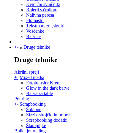
Kemični svinčniki
Rolerji s črnilom
Nalivna peresa
Flomastri
Tekstmarkerji,signirji
Voščenke
Barvice
+
-
Druge tehnike
Druge tehnike
Akrilni spreji
+
-
Mixed media
Fototransfer Kreul
Glow in the dark barve
Barva za table
Pouring
+
-
Scrapbooking
Šablone
Sizzix strojčki in pribor
Scrapbooking dodatki
Štampiljke
Bullet journaling