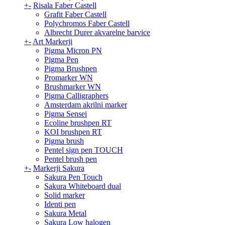
+
-
Risala Faber Castell
Grafit Faber Castell
Polychromos Faber Castell
Albrecht Durer akvarelne barvice
+
-
Art Markerji
Pigma Micron PN
Pigma Pen
Pigma Brushpen
Promarker WN
Brushmarker WN
Pigma Calligraphers
Amsterdam akrilni marker
Pigma Sensei
Ecoline brushpen RT
KOI brushpen RT
Pigma brush
Pentel sign pen TOUCH
Pentel brush pen
+
-
Markerji Sakura
Sakura Pen Touch
Sakura Whiteboard dual
Solid marker
Identi pen
Sakura Metal
Sakura Low halogen