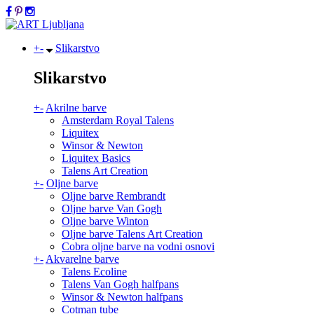
+
-
Slikarstvo
Slikarstvo
+
-
Akrilne barve
Amsterdam Royal Talens
Liquitex
Winsor & Newton
Liquitex Basics
Talens Art Creation
+
-
Oljne barve
Oljne barve Rembrandt
Oljne barve Van Gogh
Oljne barve Winton
Oljne barve Talens Art Creation
Cobra oljne barve na vodni osnovi
+
-
Akvarelne barve
Talens Ecoline
Talens Van Gogh halfpans
Winsor & Newton halfpans
Cotman tube