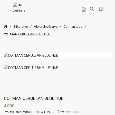
/
Slikarstvo
/
Akvarelne barve
/
Cotman tube
/
COTMAN CERULEAN BLUE HUE
COTMAN CERULEAN BLUE HUE
4.00€
Proizvajalec: WINSOR NEWTON
Šifra:
V278R17