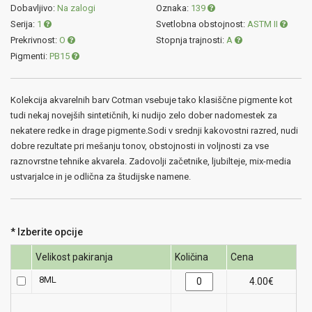
Dobavljivo:
Na zalogi
Oznaka:
139
Serija:
1
Svetlobna obstojnost:
ASTM II
Prekrivnost:
O
Stopnja trajnosti:
A
Pigmenti:
PB15
Kolekcija akvarelnih barv Cotman vsebuje tako klasiščne pigmente kot
tudi nekaj novejših sintetičnih, ki nudijo zelo dober nadomestek za
nekatere redke in drage pigmente.Sodi v srednji kakovostni razred, nudi
dobre rezultate pri mešanju tonov, obstojnosti in voljnosti za vse
raznovrstne tehnike akvarela. Zadovolji začetnike, ljubilteje, mix-media
ustvarjalce in je odlična za študijske namene.
*
Izberite opcije
Velikost pakiranja
Količina
Cena
8ML
4.00€