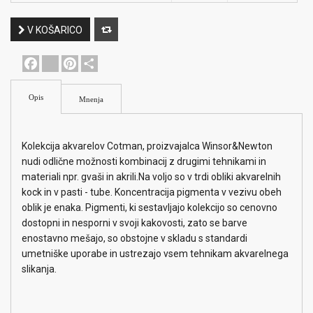
V KOŠARICO
Facebook
youtube
Pinterest
Share
Opis
Mnenja
Kolekcija akvarelov Cotman, proizvajalca Winsor&Newton
nudi odlične možnosti kombinacij z drugimi tehnikami in
materiali npr. gvaši in akrili.Na voljo so v trdi obliki akvarelnih
kock in v pasti - tube. Koncentracija pigmenta v vezivu obeh
oblik je enaka. Pigmenti, ki sestavljajo kolekcijo so cenovno
dostopni in nesporni v svoji kakovosti, zato se barve
enostavno mešajo, so obstojne v skladu s standardi
umetniške uporabe in ustrezajo vsem tehnikam akvarelnega
slikanja.